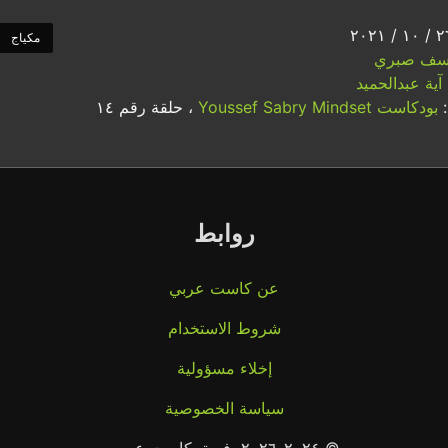
مكياج
سف صبري
آية عبدالحميد
:
بودكاست Youssef Sabry Mindset
، حلقة رقم ١٤
روابط
عن كاست عربي
شروط الاستخدام
إخلاء مسؤولية
سياسة الخصوصية