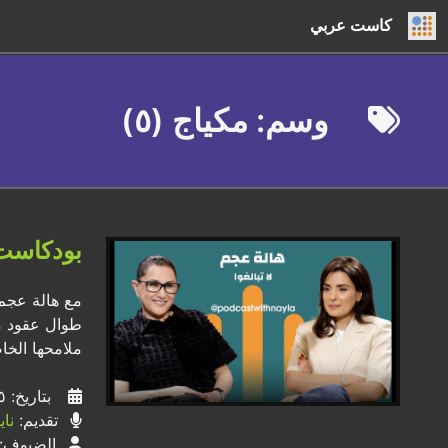
كاست عربي
وسم: مكياج (٥)
بودكاست 
مع هالة عجم،
طوال عقود من 
ملامحها الخا
بتاريخ: ٢٥ / ٠٦ / ٢٠٢٦
تقديم:
ناي
الضيوف: