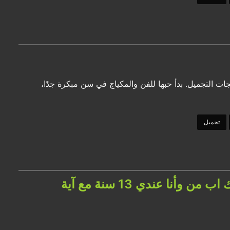
جات التجميل. بدأ حبها للفن والمكياج في سن مبكرة جدًا،
تجميل
بودكاست Youssef Sabry Mindset: بشتغل في الميك اب من وأنا عندي 13 سنة مع آية