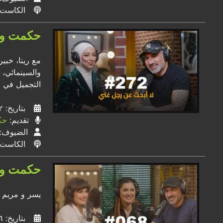
الكاست
حكمت وهبي بودكاست: Reena 
مع رينا، خبي
والسينمائي، و
التجميل في م
بتاريخ: ٠٢ / ٠٦ / ٢٠٢٦
تقديم:
حك
الضيوف:
الكاست
حكمت وهبي بودكاست: i “Asoo
يسر و مريم ا
بتاريخ: ١٦ / ٠٢ / ٢٠٢٣