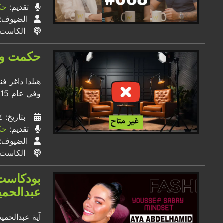
تقديم:
حك
الضيوف:
الكاست
حكمت وهبي بودكا
هيلدا داغر ف
وفي عام 2015 ازدهر شغفها وتحول إلى مهنة.
بتاريخ: ١٤ / ٠٢ / ٢٠٢٣
تقديم:
حك
الضيوف:
الكاست
عبدالحمي
آية عبدالحميد