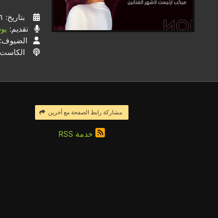
بتاريخ: ٢٦ / ١٠ / ٢٠٢١
تقديم:
يو
الضيوف:
الكاست
مشاركة رابط الصفحة مع آخرين
خدمة RSS