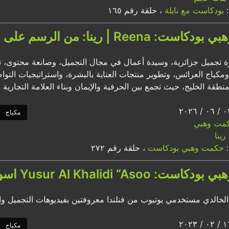
:
بودكاست مع نايلة
، حلقة رقم ١٦٥
| رينا: من الرسم على وجهها إلى مكياج المشاهير
رة تجميل جزائرية، وسيدة أعمال في مجال التجميل، وصانعة محتوى، ت
مكياج العرائس، وتطوير منتجات العناية بالبشرة، واستراتيجيات التواص
نطقة الخليج، حيث تجمع بين الحرفية والإيمان وبناء العلامة التجارية
مكياج
مت وهبي
رينا
:
حكمت وهبي بودكاست
، حلقة رقم ٢٧٢
Yusur Al Khalid اسو“ & Maryam Alkh “memo ميمو”
لخالدي مستخدمي يوتيوب من فنلندا معروفتين بفيديوهات التجميل وال
مكياج