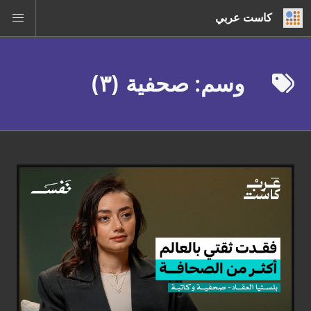
كاست عربي
وسم: صحفية (٣)