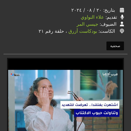
بتاريخ: ٢٠ / ٠٨ / ٢٠٢٤
تقديم:
علاء النواوي
الضيوف:
جيسي المر
الكاست:
بودكاست أزرق
، حلقة رقم ٢١
صحفية