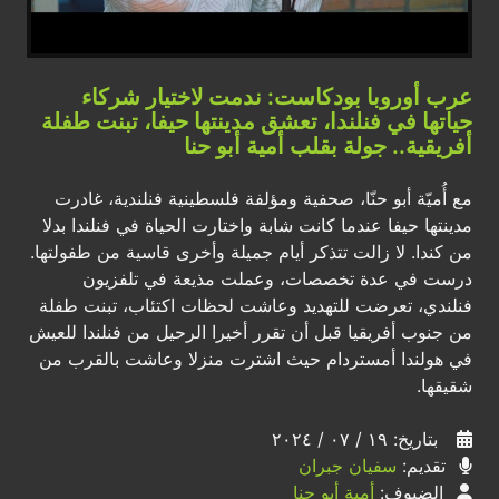
عرب أوروبا بودكاست: ندمت لاختيار شركاء
حياتها في فنلندا، تعشق مدينتها حيفا، تبنت طفلة
أفريقية.. جولة بقلب أمية أبو حنا
مع أُميّة أبو حنّا، صحفية ومؤلفة فلسطينية فنلندية، غادرت
مدينتها حيفا عندما كانت شابة واختارت الحياة في فنلندا بدلا
من كندا. لا زالت تتذكر أيام جميلة وأخرى قاسية من طفولتها.
درست في عدة تخصصات، وعملت مذيعة في تلفزيون
فنلندي، تعرضت للتهديد وعاشت لحظات اكتئاب، تبنت طفلة
من جنوب أفريقيا قبل أن تقرر أخيرا الرحيل من فنلندا للعيش
في هولندا أمستردام حيث اشترت منزلا وعاشت بالقرب من
شقيقها.
بتاريخ: ١٩ / ٠٧ / ٢٠٢٤
تقديم:
سفيان جبران
الضيوف:
أمية أبو حنا