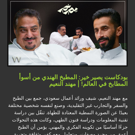
بودكاست يصير خير: المطبخ الهندي من أسوأ
المطابخ في العالم! | مهند النعيم
مع مهند النعيم، شيف ورائد أعمال سعودي، جمع بين الطبخ
والسفر والتجارب غير التقليدية، وصنع لنفسه شخصية مختلفة
بعيدًا عن الصورة النمطية المعتادة للطهاة. تنقّل بين دراسة
تقنية المعلومات ودراسة فنون الطهي، وكانت هذه التحولات
جزءًا أساسيًا من تكوينه الفكري والمهني. يؤمن أن الطبخ
أعمق من مجرد وصفات، ويتعامل معه كفن وثقافة وتجربة