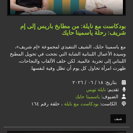
بودكاست مع نايلة: من مطابخ باريس إلى إم
شريف: رحلة ياسمينا حايك
مع ياسمينا حايك، الشيف التنفيذي لمجموعة «إم شريف»،
وسيدة الأعمال اللبنانية الشابة التي نجحت في تحويل المطبخ
اللبناني إلى تجربة عالمية. لكن خلف الألقاب والنجاحات،
ظهرت امرأة تحاول كل يوم أن تظل وفية لنفسها.
بتاريخ: ١٨ / ٠٦ / ٢٠٢٦
تقديم:
نايلة تويني
الضيوف:
ياسمينا حايك
الكاست:
بودكاست مع نايلة
، حلقة رقم ١٦٤
شيف