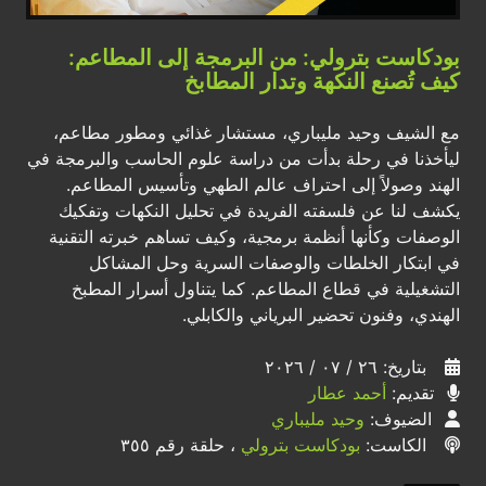
بودكاست بترولي: من البرمجة إلى المطاعم:
كيف تُصنع النكهة وتدار المطابخ
مع الشيف وحيد مليباري، مستشار غذائي ومطور مطاعم،
ليأخذنا في رحلة بدأت من دراسة علوم الحاسب والبرمجة في
الهند وصولاً إلى احتراف عالم الطهي وتأسيس المطاعم.
يكشف لنا عن فلسفته الفريدة في تحليل النكهات وتفكيك
الوصفات وكأنها أنظمة برمجية، وكيف تساهم خبرته التقنية
في ابتكار الخلطات والوصفات السرية وحل المشاكل
التشغيلية في قطاع المطاعم. كما يتناول أسرار المطبخ
الهندي، وفنون تحضير البرياني والكابلي.
بتاريخ: ٢٦ / ٠٧ / ٢٠٢٦
تقديم:
أحمد عطار
الضيوف:
وحيد مليباري
الكاست:
بودكاست بترولي
، حلقة رقم ٣٥٥