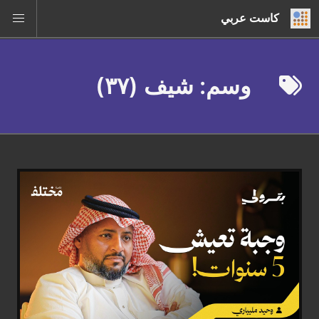
كاست عربي
وسم: شيف (٣٧)