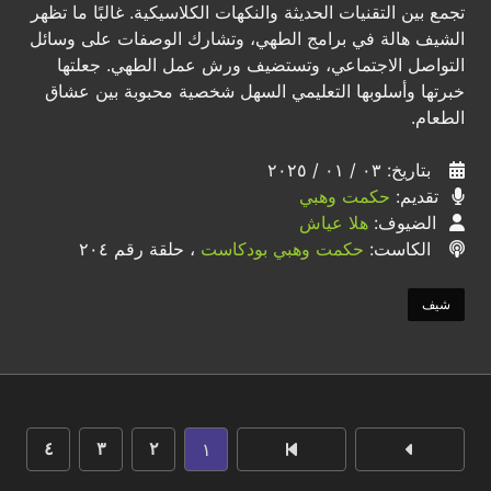
تجمع بين التقنيات الحديثة والنكهات الكلاسيكية. غالبًا ما تظهر
الشيف هالة في برامج الطهي، وتشارك الوصفات على وسائل
التواصل الاجتماعي، وتستضيف ورش عمل الطهي. جعلتها
خبرتها وأسلوبها التعليمي السهل شخصية محبوبة بين عشاق
الطعام.
بتاريخ: ٠٣ / ٠١ / ٢٠٢٥
تقديم:
حكمت وهبي
الضيوف:
هلا عياش
الكاست:
حكمت وهبي بودكاست
، حلقة رقم ٢٠٤
شيف
١
٤
٣
٢