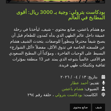
بودكاست بترولي: وجبة بـ 3000 ريال: أقوى
المطابخ في العالم
مع هشام باعشن، صانع محتوى - شيف، ليأخذنا في رحلة
عميقة داخل عالم الطهي الذي بدأه كمدون للطعام قبل أن
يصبح شيفاً محترفاً ومطوراً للوصفات. يتحدث الشيف هشام
عن فلسفته الخاصة في تذوق الأكل، مفضلاً «أكل الشوارع»
البسيط على الوجبات الفاخرة ، ومؤكداً أن المطبخ السعودي
هو الأغنى عالمياً بتنوعه الذي يمتد عبر 13 منطقة بمؤثرات
ثقافية وتكنيكات طهي فريدة.
بتاريخ: ١٣ / ٠٤ / ٢٠٢٦
تقديم:
أحمد عطار
الضيوف:
هشام باعشن
الكاست:
بودكاست بترولي
، حلقة رقم ٢٩٤
شيف
صانع محتوى