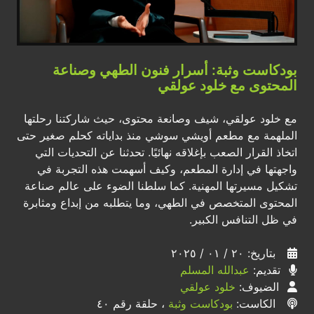
بودكاست وثبة: أسرار فنون الطهي وصناعة
المحتوى مع خلود عولقي
مع خلود عولقي، شيف وصانعة محتوى، حيث شاركتنا رحلتها
الملهمة مع مطعم أويشي سوشي منذ بداياته كحلم صغير حتى
اتخاذ القرار الصعب بإغلاقه نهائيًا. تحدثنا عن التحديات التي
واجهتها في إدارة المطعم، وكيف أسهمت هذه التجربة في
تشكيل مسيرتها المهنية. كما سلطنا الضوء على عالم صناعة
المحتوى المتخصص في الطهي، وما يتطلبه من إبداع ومثابرة
في ظل التنافس الكبير.
بتاريخ: ٢٠ / ٠١ / ٢٠٢٥
تقديم:
عبدالله المسلم
الضيوف:
خلود عولقي
الكاست:
بودكاست وثبة
، حلقة رقم ٤٠