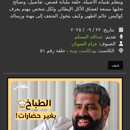
ويتعلم تقنياته الأصيلة. حلقة مليانة قصص، تفاصيل، ونصائح
تخليها ممتعة لعشاق الأكل الإيطالي ولكل شخص مهتم يعرف
كواليس عالم الطهي وكيف يتحول الشغف إلى مهنة ورسالة.
بتاريخ: ٢٢ / ٠٩ / ٢٠٢٥
تقديم:
عبدالله المسلم
الضيوف:
عزام الصويان
الكاست:
بودكاست وثبة
، حلقة رقم ٥١
شيف