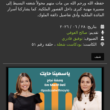
حفظه الله ورحم الله من مات منهم محولاً شغفه البسيط إلى
مسيرة مهنية كبرى داخل القصور الملكية. كما يشاركنا أسرار
المائدة الملكية وأدق تفاصيل ذائقة الملوك.
بتاريخ: ٢٨ / ٠٦ / ٢٠٢٦
تقديم:
صالح العوفي
الضيوف:
توفيق قادري
الكاست:
بودكاست شغلة
، حلقة رقم ٥١
شيف