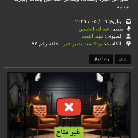
إنسانية.
بتاريخ: ٠٦ / ٠٥ / ٢٠٢٦
تقديم:
عبدالله الحسين
الضيوف:
مهند النعيم
الكاست:
بودكاست يصير خير
، حلقة رقم ٧٧
شيف
رائد أعمال