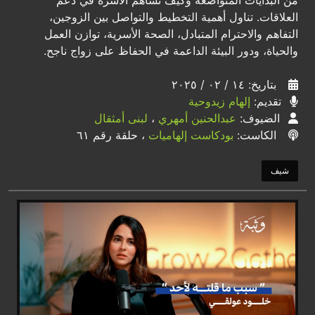
من البدايات المتواضعة وكيف تساهم الأسرة في دعم
العلاقات. تناول أهمية التخطيط والتواصل بين الزوجين،
التفاهم والاحترام المتبادل، الصحة الأسرية، توازن العمل
والحياة، ودور البيئة الداعمة في الحفاظ على زواج ناجح.
بتاريخ: ١٤ / ٠٢ / ٢٠٢٥
تقديم:
إلهام زيدوحية
الضيوف:
عبدالحنين أمهري
،
لبنى أمثقال
الكاست:
بودكاست إلهاميات
، حلقة رقم ٦١
شيف