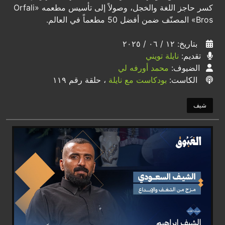
كسر حاجز اللغة والخجل، وصولاً إلى تأسيس مطعمه «Orfali
Bros» المصنّف ضمن أفضل 50 مطعماً في العالم.
بتاريخ: ١٢ / ٠٦ / ٢٠٢٥
تقديم:
نايلة تويني
الضيوف:
محمد أورفه لي
الكاست:
بودكاست مع نايلة
، حلقة رقم ١١٩
شيف