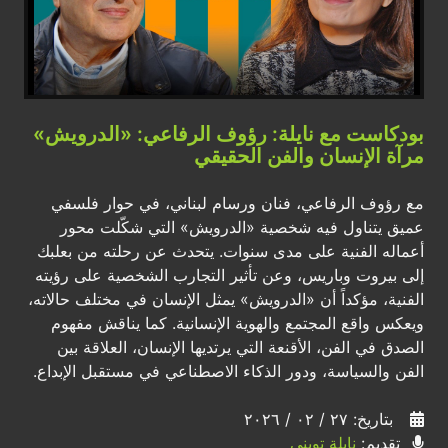
بودكاست مع نايلة: رؤوف الرفاعي: «الدرويش»
مرآة الإنسان والفن الحقيقي
مع رؤوف الرفاعي، فنان ورسام لبناني، في حوار فلسفي
عميق يتناول فيه شخصية «الدرويش» التي شكّلت محور
أعماله الفنية على مدى سنوات. يتحدث عن رحلته من بعلبك
إلى بيروت وباريس، وعن تأثير التجارب الشخصية على رؤيته
الفنية، مؤكداً أن «الدرويش» يمثل الإنسان في مختلف حالاته،
ويعكس واقع المجتمع والهوية الإنسانية. كما يناقش مفهوم
الصدق في الفن، الأقنعة التي يرتديها الإنسان، العلاقة بين
الفن والسياسة، ودور الذكاء الاصطناعي في مستقبل الإبداع.
بتاريخ: ٢٧ / ٠٢ / ٢٠٢٦
تقديم:
نايلة تويني