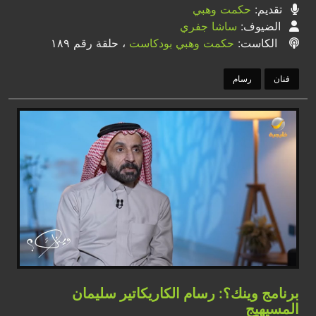
تقديم:
حكمت وهبي
الضيوف:
ساشا جفري
الكاست:
حكمت وهبي بودكاست
، حلقة رقم ١٨٩
فنان
رسام
برنامج وينك؟: رسام الكاريكاتير سليمان
المسيهيج