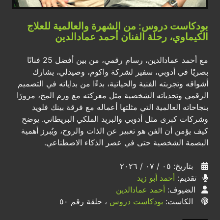
بودكاست دروس: من الشهرة والعالمية للعلاج
الكيماوي، رحلة الفنان أحمد عمادالدين
مع أحمد عمادالدين، رسام رقمي، من بين أفضل 25 فنانًا
بصريًا في أدوبي، سفير لشركة واكوم، وصيدلي، يشارك
أشواقه وتجربته الفنية والحياتية، بدءًا من بداياته في التصميم
الرقمي وتحدياته الشخصية مثل معركته مع ورم المخ، مرورًا
بنجاحاته العالمية التي مثلتها أعماله مع فرقة بينك فلويد
وشركات كبرى مثل أدوبي والبريد الملكي البريطاني. يوضح
كيف يؤمن أن الفن هو تعبير عن الذات والروح، ويُبرز أهمية
البصمة الشخصية حتى في عصر الذكاء الاصطناعي.
بتاريخ: ٠٥ / ٠٧ / ٢٠٢٦
تقديم:
أحمد أبو زيد
الضيوف:
أحمد عمادالدين
الكاست:
بودكاست دروس
، حلقة رقم ٥٠