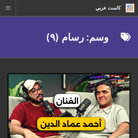
كاست عربي
وسم: رسام (٩)