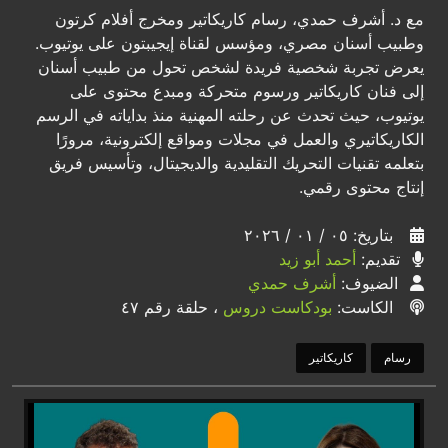
مع د. أشرف حمدي، رسام كاريكاتير ومخرج أفلام كرتون
وطبيب أسنان مصري، ومؤسس لقناة إيجيبتون على يوتيوب.
يعرض تجربة شخصية فريدة لشخص تحول من طبيب أسنان
إلى فنان كاريكاتير ورسوم متحركة ومبدع محتوى على
يوتيوب، حيث تحدث عن رحلته المهنية منذ بداياته في الرسم
الكاريكاتيري والعمل في مجلات ومواقع إلكترونية، مرورًا
بتعلمه تقنيات التحريك التقليدية والديجيتال، وتأسيس فريق
إنتاج محتوى رقمي.
بتاريخ: ٠٥ / ٠١ / ٢٠٢٦
تقديم:
أحمد أبو زيد
الضيوف:
أشرف حمدي
الكاست:
بودكاست دروس
، حلقة رقم ٤٧
رسام
كاريكاتير