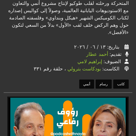
المتحركة ورحلته لقلب طوكيو لإنتاج مشروع أنمي والتعاون
مع الاستوديوهات اليابانية العالمية، وصولاً إلى كواليس إصداره
لكتاب الكوميكس الشهير «هيكل وبنداوي» وفلسفته الصادمة
حول وهم الركض خلف لقب «الأول» بدلاً من السعي لتكون
«الأفضل».
بتاريخ: ١٣ / ٠٦ / ٢٠٢٦
تقديم:
أحمد عطار
الضيوف:
إبراهيم لامي
الكاست:
بودكاست بترولي
، حلقة رقم ٣٣١
كاتب
رسام
أنمي