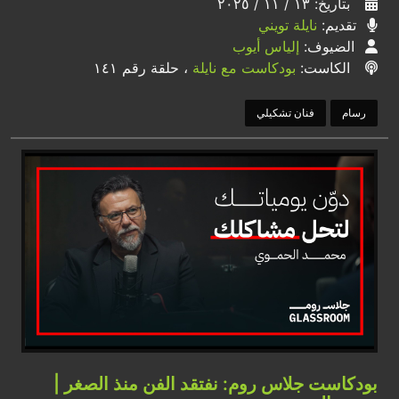
بتاريخ: ١٣ / ١١ / ٢٠٢٥
تقديم:
نايلة تويني
الضيوف:
إلياس أيوب
الكاست:
بودكاست مع نايلة
، حلقة رقم ١٤١
رسام
فنان تشكيلي
بودكاست جلاس روم: نفتقد الفن منذ الصغر |