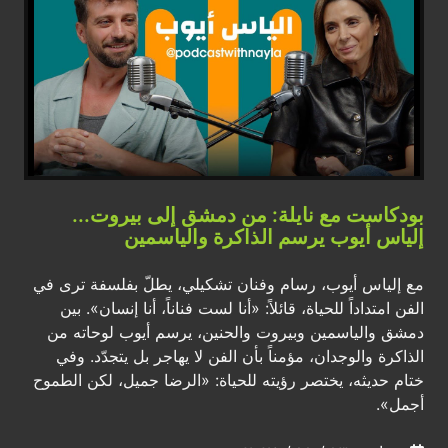
بودكاست مع نايلة: من دمشق إلى بيروت...
إلياس أيوب يرسم الذاكرة والياسمين
مع إلياس أيوب، رسام وفنان تشكيلي، يطلّ بفلسفة ترى في
الفن امتداداً للحياة، قائلاً: «أنا لست فناناً، أنا إنسان». بين
دمشق والياسمين وبيروت والحنين، يرسم أيوب لوحاته من
الذاكرة والوجدان، مؤمناً بأن الفن لا يهاجر بل يتجدّد. وفي
ختام حديثه، يختصر رؤيته للحياة: «الرضا جميل، لكن الطموح
أجمل».