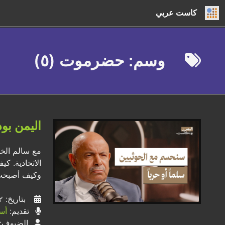
كاست عربي
وسم: حضرموت (٥)
اليمن بو
مع سالم الخن
الاتحادية. ك
وكيف أصبحت 
بتاريخ: ٠٢ / ٠٦ / ٢٠٢٦
تقديم:
أس
الضيوف: