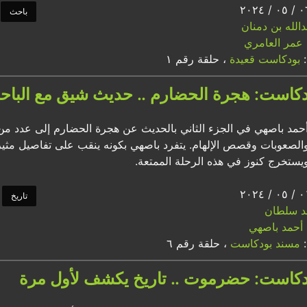
باحث
الله بن دمنان
عمر العامري
:
بودكاست قعيدة
، حلقة رقم ١
كاست: هجرة الحضارم .. حديث شيق مع الباحث
 أحمد باصهي في الجزء الثاني بالحديث عن هجرة الحضارم إلى عدد م
لصعوبات وقصص الإلهام. يتفرد باصهي بكونه ينقب على تفاصيل مثيرة
يستخرج كنوز في هذه الرحلة الممتعة.
تاريخ
د سلطان
أحمد باصهي
:
مسند بودكاست
، حلقة رقم ٦
كاست: حضرموت .. تاريخ يكشف لأول مرة