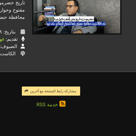
تاريخ حضرمو
مفتوح وحوار 
محافظة حضر
بتاريخ: ١٩ / ٠٢ / ٢٠٢٤
تقديم:
فه
الضيوف:
الكاست
مشاركة رابط الصفحة مع آخرين
خدمة RSS