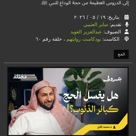
إلى الدروس العظيمة من حجة الوداع للنبي ﷺ.
بتاريخ: ١٩ / ٠٥ / ٢٠٢٦
تقديم:
ساير العتيبي
الضيوف:
عبدالعزيز العويد
الكاست:
بودكاست روايتهم
، حلقة رقم ٦٠
الحج