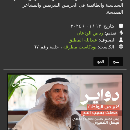
السياسية والطائفية في الحرمين الشريفين والمشاعر
المقدسة.
بتاريخ: ١٣ / ٠٦ / ٢٠٢٤
تقديم:
رياض الودعان
الضيوف:
عبدالله المطلق
الكاست:
بودكاست مطرقة
، حلقة رقم ٦٧
شيخ
الحج