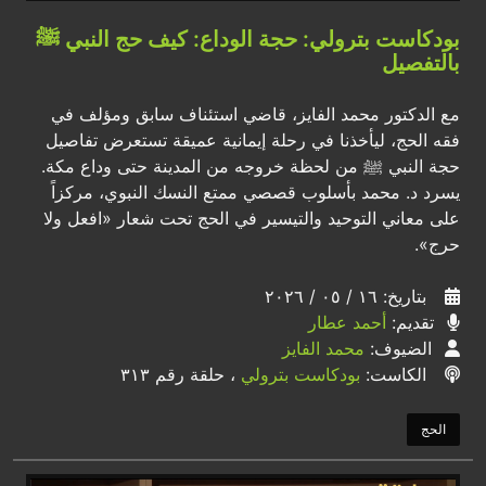
بودكاست بترولي: حجة الوداع: كيف حج النبي ﷺ
بالتفصيل
مع الدكتور محمد الفايز، قاضي استئناف سابق ومؤلف في
فقه الحج، ليأخذنا في رحلة إيمانية عميقة تستعرض تفاصيل
حجة النبي ﷺ من لحظة خروجه من المدينة حتى وداع مكة.
يسرد د. محمد بأسلوب قصصي ممتع النسك النبوي، مركزاً
على معاني التوحيد والتيسير في الحج تحت شعار «افعل ولا
حرج».
بتاريخ: ١٦ / ٠٥ / ٢٠٢٦
تقديم:
أحمد عطار
الضيوف:
محمد الفايز
الكاست:
بودكاست بترولي
، حلقة رقم ٣١٣
الحج