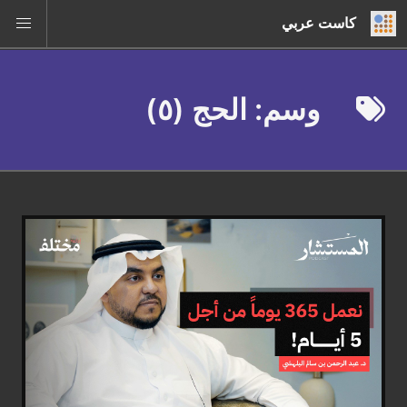
كاست عربي
وسم: الحج (٥)