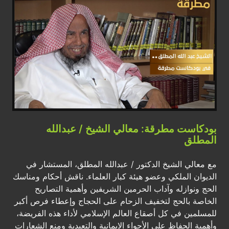
بودكاست مطرقة: معالي الشيخ / عبدالله
المطلق
مع معالي الشيخ الدكتور / عبدالله المطلق، المستشار في
الديوان الملكي وعضو هيئة كبار العلماء. ناقش أحكام ومناسك
الحج ونوازله وآداب الحرمين الشريفين وأهمية التصاريح
الخاصة بالحج لتخفيف الزحام على الحجاج وإعطاء فرص أكبر
للمسلمين في كل أصقاع العالم الإسلامي لأداء هذه الفريضة،
وأهمية الحفاظ على الأجواء الايمانية والتعبدية ومنع الشعارات