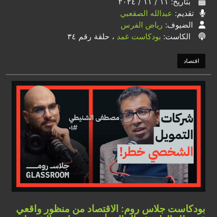
بتاريخ: ١١ / ١١ / ٢٠٢٤
تقديم:
عبدالله الصقعبي
الضيوف:
رياض الفرس
الكاست:
بودكاست غمد
، حلقة رقم ٣٤
اقتصاد
بودكاست جلاس روم: الاقتصاد من منظور واقعي