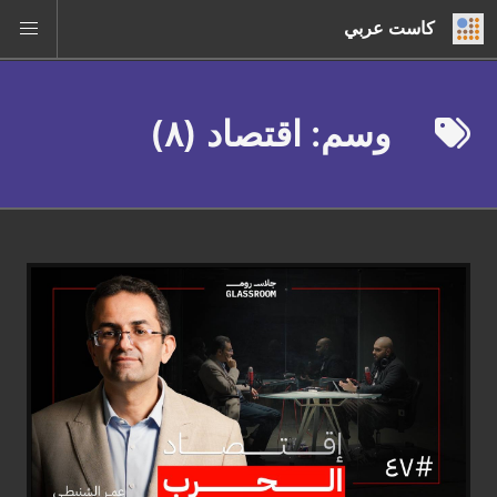
كاست عربي
وسم: اقتصاد (٨)