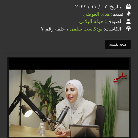
بتاريخ: ٠٢ / ١١ / ٢٠٢٤
تقديم:
هدى العوضي
الضيوف:
خولة البلالي
الكاست:
بودكاست سلمى
، حلقة رقم ٧
صحة نفسية