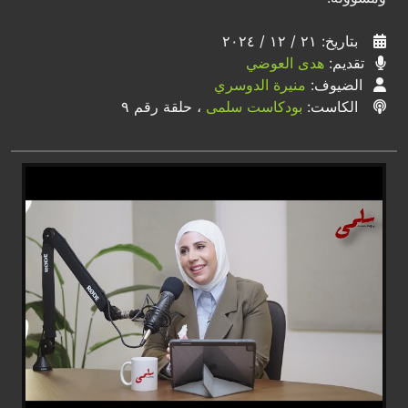
بتاريخ: ٢١ / ١٢ / ٢٠٢٤
تقديم:
هدى العوضي
الضيوف:
منيرة الدوسري
الكاست:
بودكاست سلمى
، حلقة رقم ٩