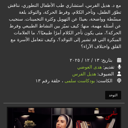
مع د. هديل الفرس، استشاري طب الأطفال التطوري، نناقش
تطوّر الطفل، وتأخر الكلام، وفرط الحركة، والتوحّد بلغة
مبسّطة وواضحة، بعيدًا عن التهويل وكثرة التخمينات. سنجيب
عن أسئلة مهمة، منها: كيف نميّز بين النشاط الطبيعي وفرط
الحركة؟، متى يكون تأخر الكلام أمرًا طبيعيًا؟، ما العلامات
المبكرة التي قد تشير إلى التوحّد؟، وكيف تتعامل الأسرة مع
القلق واختلاف الآراء؟
بتاريخ: ١٣ / ١٢ / ٢٠٢٥
تقديم:
هدى العوضي
الضيوف:
هديل الفرس
الكاست:
بودكاست سلمى
، حلقة رقم ١٣
التوحد