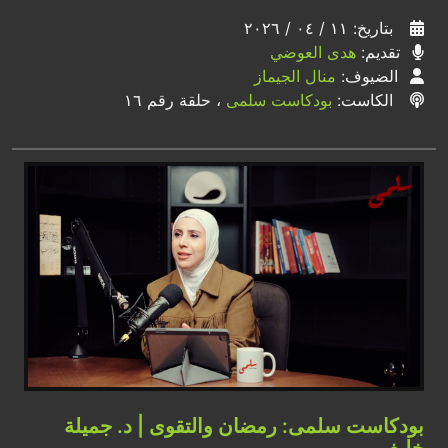
بتاريخ: ١١ / ٠٤ / ٢٠٢٦
تقديم:
هدى العوضي
الضيوف:
منال الجيماز
الكاست:
بودكاست سلمى
، حلقة رقم ١٦
بودكاست سلمى: رمضان والتقوى | د. جميلة
خليف