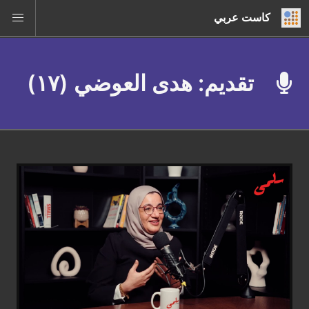
كاست عربي
تقديم: هدى العوضي (١٧)