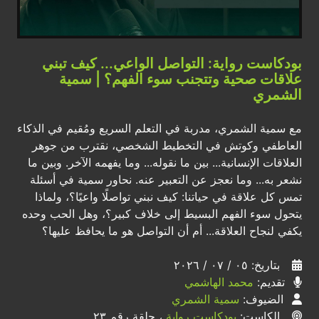
بودكاست رواية: التواصل الواعي... كيف تبني
علاقات صحية وتتجنب سوء الفهم؟ | سمية
الشمري
مع سمية الشمري، مدربة في التعلم السريع ومُقيم في الذكاء
العاطفي وكوتش في التخطيط الشخصي، نقترب من جوهر
العلاقات الإنسانية... بين ما نقوله... وما يفهمه الآخر. وبين ما
نشعر به... وما نعجز عن التعبير عنه. نحاور سمية في أسئلة
تمس كل علاقة في حياتنا: كيف نبني تواصلًا واعيًا؟، ولماذا
يتحول سوء الفهم البسيط إلى خلاف كبير؟، وهل الحب وحده
يكفي لنجاح العلاقة... أم أن التواصل هو ما يحافظ عليها؟
بتاريخ: ٠٥ / ٠٧ / ٢٠٢٦
تقديم:
محمد الهاشمي
الضيوف:
سمية الشمري
الكاست:
بودكاست رواية
، حلقة رقم ٢٣