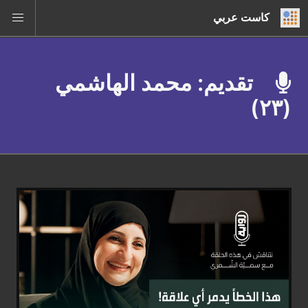
كاست عربي
تقديم: محمد الهاشمي
(٢٣)