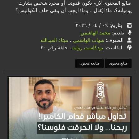
صانع المحتوى لازم يكون قدوة... أو مجرد شخص يشارك
يومياته؟، ماذا يُقال... وماذا يجب أن يبقى خلف الكواليس؟
بتاريخ: ٠٩ / ٠٤ / ٢٠٢٦
تقديم:
محمد الهاشمي
الضيوف:
شهاب الهاشمي
،
ميثاء العبدالله
الكاست:
بودكاست رواية
، حلقة رقم ٢٠
صانع محتوى
صانعة محتوى