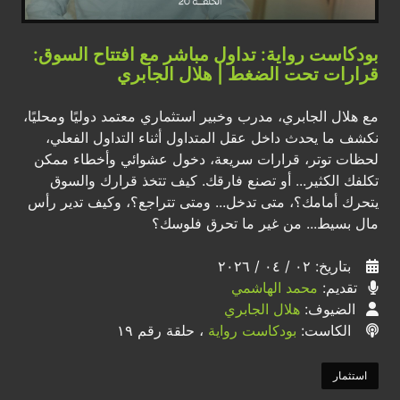
بودكاست رواية: تداول مباشر مع افتتاح السوق:
قرارات تحت الضغط | هلال الجابري
مع هلال الجابري، مدرب وخبير استثماري معتمد دوليًا ومحليًا،
نكشف ما يحدث داخل عقل المتداول أثناء التداول الفعلي،
لحظات توتر، قرارات سريعة، دخول عشوائي وأخطاء ممكن
تكلفك الكثير... أو تصنع فارقك. كيف تتخذ قرارك والسوق
يتحرك أمامك؟، متى تدخل... ومتى تتراجع؟، وكيف تدير رأس
مال بسيط... من غير ما تحرق فلوسك؟
بتاريخ: ٠٢ / ٠٤ / ٢٠٢٦
تقديم:
محمد الهاشمي
الضيوف:
هلال الجابري
الكاست:
بودكاست رواية
، حلقة رقم ١٩
استثمار