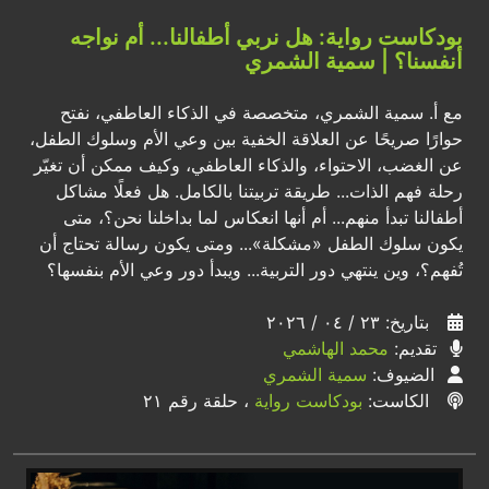
بودكاست رواية: هل نربي أطفالنا... أم نواجه
أنفسنا؟ | سمية الشمري
مع أ. سمية الشمري، متخصصة في الذكاء العاطفي، نفتح
حوارًا صريحًا عن العلاقة الخفية بين وعي الأم وسلوك الطفل،
عن الغضب، الاحتواء، والذكاء العاطفي، وكيف ممكن أن تغيّر
رحلة فهم الذات... طريقة تربيتنا بالكامل. هل فعلًا مشاكل
أطفالنا تبدأ منهم... أم أنها انعكاس لما بداخلنا نحن؟، متى
يكون سلوك الطفل «مشكلة»... ومتى يكون رسالة تحتاج أن
تُفهم؟، وين ينتهي دور التربية... ويبدأ دور وعي الأم بنفسها؟
بتاريخ: ٢٣ / ٠٤ / ٢٠٢٦
تقديم:
محمد الهاشمي
الضيوف:
سمية الشمري
الكاست:
بودكاست رواية
، حلقة رقم ٢١