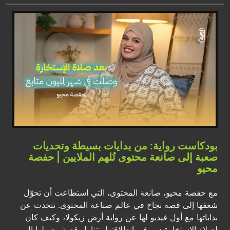
بودكاست رواية: من بدايات بسيطة وتحديات
صعبة إلى صانعة محتوى تُلهم الملايين | حفصة
محيو
مع حفصة محيو، صانعة المحتوى، التي استطاعت أن تحوّل
شغفها إلى قصة نجاح في عالم صناعة المحتوى. نتحدث عن
بداياتها مع أول فيديو لها عن رواية أرض زيكولا، وكيف كان
لصلاة الاستخارة دور في انطلاقتها. نتناول قصة وصولها إلى