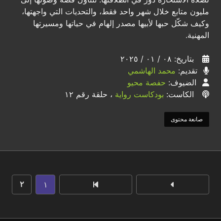
مليون متابع خلال شهر واحد فقط، والتحديات التي واجهتها،
وكيف شكّل حبها لأبيها مصدر إلهام في حياتها ومسيرتها
المهنية.
بتاريخ: ٠٨ / ٠١ / ٢٠٢٥
تقديم:
محمد الهاشمي
الضيوف:
حفصة محيو
الكاست:
بودكاست رواية
، حلقة رقم ١٢
صانعة محتوى
١
٢