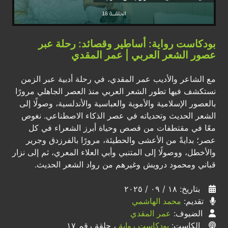
بودكاست رواية: أساطير وقصائد: رحلة عبر
عصور الشعر العربي | عمر المقدي
مع الشاعر والأديب عمر المقدي، في رحلة أدبية عبر الزمن
نستكشف فيها تطور الشعر العربي منذ العصر الجاهلي مرورًا
بالعصور الإسلامية والأموية والعباسية والأندلسية، وصولًا إلى
الشعر الحديث وتحدياته في عصر الذكاء الاصطناعي. نغوص
معًا في مقتطفات من قصص وحياة أبرز الشعراء في كل
عصر؛ بدايةً من الأعشى والحطيئة، مرورًا بالفرزدق وجرير
والأخطل، ووصولًا إلى المتنبي وأبي العلاء المعري، ثم إلى نزار
قباني ومحمود درويش وغيرهم من رواد الشعر الحديث.
بتاريخ: ١٨ / ٠٩ / ٢٠٢٥
تقديم:
محمد الهاشمي
الضيوف:
عمر المقدي
الكاست:
بودكاست رواية
، حلقة رقم ١٧