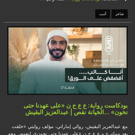
شاعر
أديب
بودكاست رواية: ع ع ح ن «على عهدنا حتى
نخون» ...الخيانة نقص | عبدالعزيز البقيش
مع عبدالعزيز البقيش، روائي إماراتي، مؤلف روايتي «خلقت
بعد مماتي» و ع ع ح ن «على عهدنا حتى نخون»، لنغوص معه