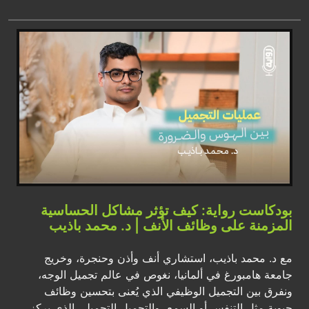
بودكاست رواية: كيف تؤثر مشاكل الحساسية
المزمنة على وظائف الأنف | د. محمد باذيب
مع د. محمد باذيب، استشاري أنف وأذن وحنجرة، وخريج
جامعة هامبورغ في ألمانيا، نغوص في عالم تجميل الوجه،
ونفرق بين التجميل الوظيفي الذي يُعنى بتحسين وظائف
حيوية مثل التنفس أو السمع، والتجميل التجميلي الذي يركز