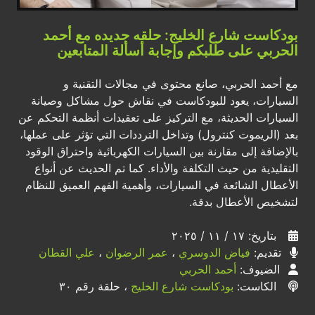
بودكاست شارع الخليج: حلقه جديده مع أحمد
الحربي على طلبكم وإجابة أسألة المتابعين
مع أحمد الحربي، صانع محتوى في مجالات التقنية و
السيارات، يعود للبودكاست في نقاش حول مشاكل وصيانة
السيارات الحديثة، مع التركيز على تعقيدات أنظمة التحكم عن
بعد (الريموت كنترول) وتداخل الترددات التي تؤثر على عملها،
بالإضافة إلى مقارنة بين السيارات الكهربائية واحتراق الوقود
التقليدية من حيث التكلفة والأداء. كما تم الحديث عن أنواع
الأعطال الشائعة في السيارات، وأهمية الفهم العميق للنظام
لتشخيص الأعطال بدقة.
بتاريخ: ١٧ / ١١ / ٢٠٢٥
تقديم:
فياض الدوسري
،
عمر الرضوان
،
علي القطان
الضيوف:
أحمد الحربي
الكاست:
بودكاست شارع الخليج
، حلقة رقم ٣٠