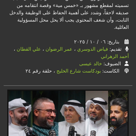
تسميته لمقطع مشهور بـ «خمس مية» وقصة انتقامه من
صديقه لاحقاً، وشدد على أهمية الحفاظ على الوظيفة والدخل
الثابت، وأن شغف المحتوى يجب ألا يحل محل المسؤولية
العائلية.
بتاريخ: ٠٦ / ١٠ / ٢٠٢٥
تقديم:
فياض الدوسري
،
عمر الرضوان
،
علي القطان
،
أحمد الزهراني
الضيوف:
خالد عيسى
الكاست:
بودكاست شارع الخليج
، حلقة رقم ٢٤