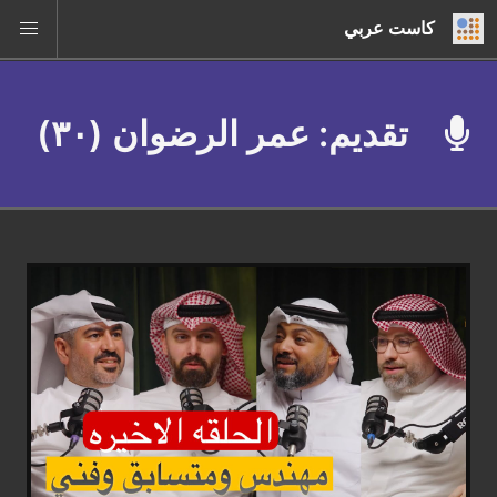
كاست عربي
تقديم: عمر الرضوان (٣٠)