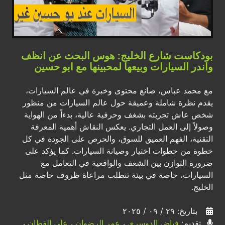
بودكاست شارع الخليج: هوس البحث عن انظف
واندر السيارات وبيعها لمحبينها مع ابو حسين
مع محمد عباس، صانع محتوى وخبرة في عالم السيارات،
يقدم نظرة شاملة وعميقة حول عالم السيارات من منظور
شخص عاش تجربته بشغف وحرفية عالية، بدءاً من الهواية
وصولاً إلى العمل التجاري. يعكس النقاش أهمية المعرفة
التقنية، الفهم العميق للسوق، والحرص على الجودة في كل
خطوة من خطوات اختيار وصيانة السيارات. كما يؤكد على
ضرورة التوازن بين الشغف والواقعية في التعامل مع
السيارات، خاصة في بيئة تتطلب مراعاة ظروف خاصة مثل
الخليج.
بتاريخ: ٢٩ / ٠٩ / ٢٠٢٥
تقديم:
فياض الدوسري
،
عمر الرضوان
،
علي القطان
،