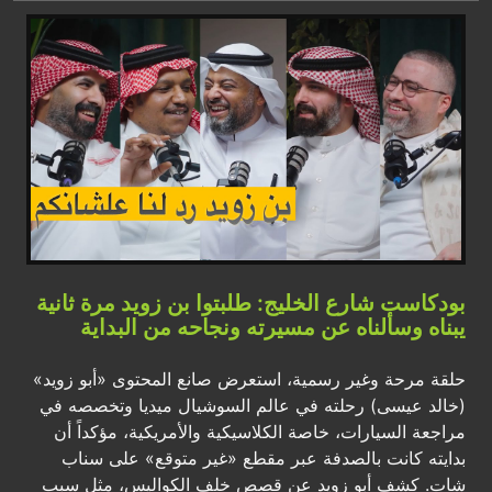
بودكاست شارع الخليج: طلبتوا بن زويد مرة ثانية
يبناه وسألناه عن مسيرته ونجاحه من البداية
حلقة مرحة وغير رسمية، استعرض صانع المحتوى «أبو زويد»
(خالد عيسى) رحلته في عالم السوشيال ميديا وتخصصه في
مراجعة السيارات، خاصة الكلاسيكية والأمريكية، مؤكداً أن
بدايته كانت بالصدفة عبر مقطع «غير متوقع» على سناب
شات. كشف أبو زويد عن قصص خلف الكواليس، مثل سبب