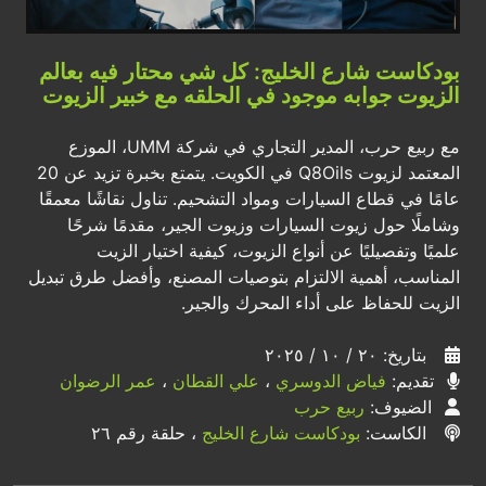
بودكاست شارع الخليج: كل شي محتار فيه بعالم
الزيوت جوابه موجود في الحلقه مع خبير الزيوت
مع ربيع حرب، المدير التجاري في شركة UMM، الموزع
المعتمد لزيوت Q8Oils في الكويت. يتمتع بخبرة تزيد عن 20
عامًا في قطاع السيارات ومواد التشحيم. تناول نقاشًا معمقًا
وشاملًا حول زيوت السيارات وزيوت الجير، مقدمًا شرحًا
علميًا وتفصيليًا عن أنواع الزيوت، كيفية اختيار الزيت
المناسب، أهمية الالتزام بتوصيات المصنع، وأفضل طرق تبديل
الزيت للحفاظ على أداء المحرك والجير.
بتاريخ: ٢٠ / ١٠ / ٢٠٢٥
تقديم:
فياض الدوسري
،
علي القطان
،
عمر الرضوان
الضيوف:
ربيع حرب
الكاست:
بودكاست شارع الخليج
، حلقة رقم ٢٦