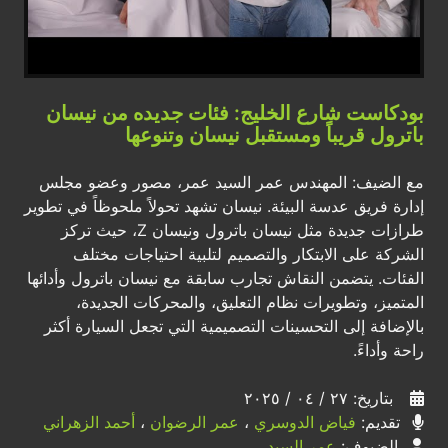
بودكاست شارع الخليج: فئات جديده من نيسان
باترول قريباً ومستقبل نيسان وتنوعها
مع الضيف: المهندس عمر السيد عمر، مصور وعضو مجلس
إدارة فريق عدسة البيئة. نيسان تشهد تحولاً ملحوظاً في تطوير
طرازات جديدة مثل نيسان باترول ونيسان Z، حيث تركز
الشركة على الابتكار والتصميم لتلبية احتياجات مختلف
الفئات. يتضمن النقاش تجارب سابقة مع نيسان باترول وأدائها
المتميز، وتطويرات نظام التعليق، والمحركات الجديدة،
بالإضافة إلى التحسينات التصميمية التي تجعل السيارة أكثر
راحة وأداءً.
بتاريخ: ٢٧ / ٠٤ / ٢٠٢٥
تقديم:
فياض الدوسري
،
عمر الرضوان
،
أحمد الزهراني
الضيوف:
عمر السيد