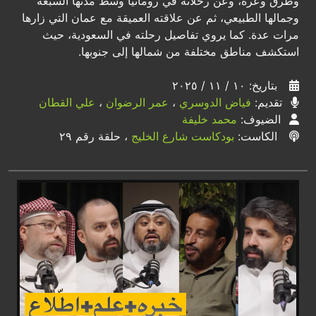
وطرق وعرة، وعن رحلاته في رومانيا وسط مدنها السبعة
وجمالها الطبيعي، ثم عن علاقته العميقة مع عمان التي زارها
مرات عدة. كما يروي تفاصيل رحلته في السعودية، حيث
استكشف مناطق مختلفة من شمالها إلى جنوبها.
بتاريخ: ١٠ / ١١ / ٢٠٢٥
تقديم:
فياض الدوسري
،
عمر الرضوان
،
علي القطان
الضيوف:
محمد خليفة
الكاست:
بودكاست شارع الخليج
، حلقة رقم ٢٩