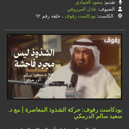
تقديم:
سعود الحمادي
الضيوف:
عادل المرزوقي
الكاست:
بودكاست رفوف
، حلقة رقم ٦٢
بودكاست رفوف: حركة الشذوذ المعاصرة | مع د.
سعيد سالم الدرمكي