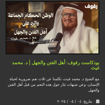
بودكاست رفوف: أهل الفتن والجهل | د. محمد
غيث
مع الشيخ د. محمد غيث، تكلمنا عن ثلاث نعم ضرورية لحياة
الإنسان، وعن شبهات تثار حول هذه النعم من قبل أهل الفتن
والجهل.
بتاريخ: ٠٤ / ٠٥ / ٢٠٢٥