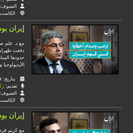
الضيوف:
الكاست
إيران بو
مع د. علم صا
دفعت طهران إ
حدودها المبا
الأيديولوجيا 
بتاريخ: ١٧ / ٠٤ / ٢٠٢٦
تقديم:
زك
الضيوف:
الكاست
إيران بود
مع كريم قرط،