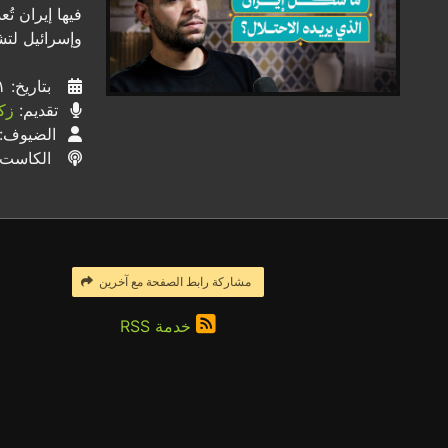
فيها إيران ت
وإسرائيل لتش
بتاريخ: ٠١ / ٠٤ / ٢٠٢٦
تقديم:
زك
الضيوف:
الكاست
مشاركة رابط الصفحة مع آخرين
خدمة RSS