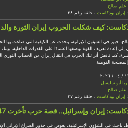
علم صالح
:
إيران بودكاست
، حلقة رقم ٣٨
دكاست: كيف شكلت الحروب إيران الثورة والدو
لح، خبير في الشؤون الإيرانية، يتحدث عن الكيفية التي صاغت بها الحرب
لى إعادة تعريف القوة بوصفها اعتمادًا على القدرات الداخلية، وبنا
شرة. كما ناقش أثر تلك الحرب في انتقال إيران من الخطاب الثوري الخا
والمصلحة القومية.
ريا أبو سليسل
علم صالح
:
إيران بودكاست
، حلقة رقم ٣٧
كاست: إيران وإسرائيل.. قصة حرب تأخرت 47 عاماً
 باحث في الشؤون الإسرائيلية، يغوص في جذور الصراع الإيراني ال