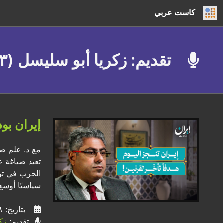
كاست عربي
تقديم: زكريا أبو سليسل (٣)
إيران بو
مع د. علم صا
تعيد صياغة عق
الحرب في توا
سياسيًا أوسع
بتاريخ: ١٨ / ٠٤ / ٢٠٢٦
تقديم:
زك