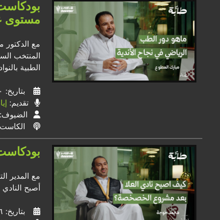
مستوى ع
مع الدكتور م
المنتخب السع
الطبية بالنو
بتاريخ: ٣٠ / ٠٥ / ٢٠٢٤
تقديم:
إي
الضيوف:
الكاست
بودكاست 
مع المدير ال
أصبح النادي 
بتاريخ: ٢٦ / ٠٥ / ٢٠٢٤