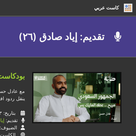
كاست عربي
تقديم: إياد صادق (٢٦)
بودكاست 
مع عادل حسن،
ينقل ردود اف
بتاريخ: ٢٣ / ٠٨ / ٢٠٢٤
تقديم:
إي
الضيوف:
الكاست