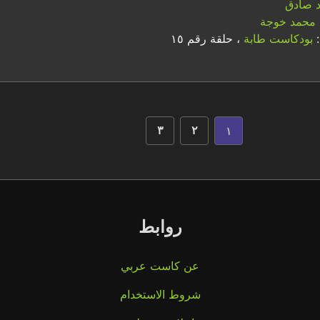
اد صادق
محمد خوجة
:
بودكاست طابة
، حلقة رقم ١٥
١
٣
٢
روابط
عن كاست عربي
شروط الاستخدام