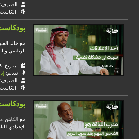
الضيوف:
الكاست
بودكاست طابة: 
الرياضي والتغطيات، كذلك دخ
بتاريخ: ١٩ / ٠٧ / ٢٠٢٤
تقديم:
إي
الضيوف:
الكاست
بودكاست 
مع الكابتن م
الإعدادي للن