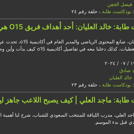
فيصل الجفن
:
بودكاست طابة
، حلقة رقم ٢٤
خالد العليان: أحد أهداف فريق O15 هي آسيا والوصول للعالمية!
مع خالد العليان، صان
لنا معه في تفاصيل أكاديمية o15 كيف بدأت وأين وصلت اليوم، وماهي قصة الإعلان الذي سبب له مشكلة.
اد صادق
خالد العليان
:
بودكاست طابة
، حلقة رقم ٢٣
طابة: ماجد العلي | كيف يصبح اللاعب جاهز لياق
اجد العلي، مدرب اللياقة للمنتخب السعودي للشباب، شرح لنا أهمية ا
ادي قبل بدء الموسم.