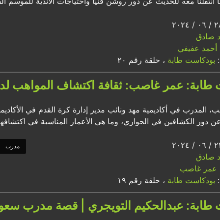
 انتقلنا معه للحديث عن دور روشن فنيًا واحتياجات الأندية للموسم الق
اد صادق
أحمد عفيفي
:
بودكاست طابة
، حلقة رقم ٢٠
طابة: عمر غاصب: ثقافة اكتشاف المواهب لدينا 
 المدرب في أكاديمية مهد ونائب مدير إدارة كرة القدم في الأكاديم
ن دور الكشافين في الحواري، وما هي الأعمار المناسبة في اكتشافهم
مدرب
اد صادق
عمر غاصب
:
بودكاست طابة
، حلقة رقم ١٩
طابة: عبدالحكيم التويجري | قصة مدرب سعود