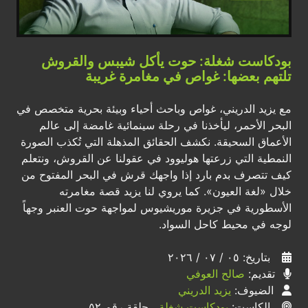
بودكاست شغلة: حوت يأكل شيبس والقروش
تلتهم بعضها: غواص في مغامرة غريبة
مع يزيد الدريني، غواص وباحث أحياء وبيئة بحرية متخصص في
البحر الأحمر، ليأخذنا في رحلة سينمائية غامضة إلى عالم
الأعماق السحيقة. ​نكشف الحقائق المذهلة التي تُكذب الصورة
النمطية التي زرعتها هوليوود في عقولنا عن القروش، ونتعلم
كيف تتصرف بدم بارد إذا واجهك قرش في البحر المفتوح من
خلال «لغة العيون». كما يروي لنا يزيد قصة مغامرته
الأسطورية في جزيرة موريشيوس لمواجهة حوت العنبر وجهاً
لوجه في محيط كاحل السواد.
بتاريخ: ٠٥ / ٠٧ / ٢٠٢٦
تقديم:
صالح العوفي
الضيوف:
يزيد الدريني
الكاست:
بودكاست شغلة
، حلقة رقم ٥٢