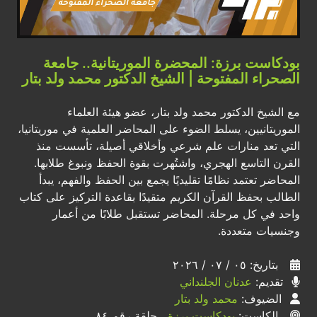
بودكاست برزة: المحضرة الموريتانية.. جامعة
الصحراء المفتوحة | الشيخ الدكتور محمد ولد بتار
مع الشيخ الدكتور محمد ولد بتار، عضو هيئة العلماء
الموريتانيين، يسلط الضوء على المحاضر العلمية في موريتانيا،
التي تعد منارات علم شرعي وأخلاقي أصيلة، تأسست منذ
القرن التاسع الهجري، واشتُهرت بقوة الحفظ ونبوغ طلابها.
المحاضر تعتمد نظامًا تقليديًا يجمع بين الحفظ والفهم، يبدأ
الطالب بحفظ القرآن الكريم متقيدًا بقاعدة التركيز على كتاب
واحد في كل مرحلة. المحاضر تستقبل طلابًا من أعمار
وجنسيات متعددة.
بتاريخ: ٠٥ / ٠٧ / ٢٠٢٦
تقديم:
عدنان الجلنداني
الضيوف:
محمد ولد بتار
الكاست:
بودكاست برزة
، حلقة رقم ٨٤