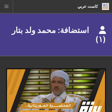
كاست عربي
استضافة: محمد ولد بتار
(١)