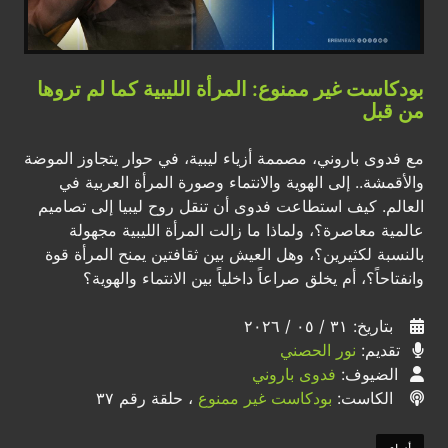
بودكاست غير ممنوع: المرأة الليبية كما لم تروها
من قبل
مع فدوى باروني، مصممة أزياء ليبية، في حوار يتجاوز الموضة
والأقمشة.. إلى الهوية والانتماء وصورة المرأة العربية في
العالم. كيف استطاعت فدوى أن تنقل روح ليبيا إلى تصاميم
عالمية معاصرة؟، ولماذا ما زالت المرأة الليبية مجهولة
بالنسبة لكثيرين؟، وهل العيش بين ثقافتين يمنح المرأة قوة
وانفتاحاً؟، أم يخلق صراعاً داخلياً بين الانتماء والهوية؟
بتاريخ: ٣١ / ٠٥ / ٢٠٢٦
تقديم:
نور الحصني
الضيوف:
فدوى باروني
الكاست:
بودكاست غير ممنوع
، حلقة رقم ٣٧