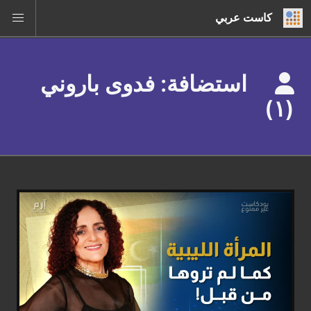
كاست عربي
استضافة: فدوى باروني
(١)