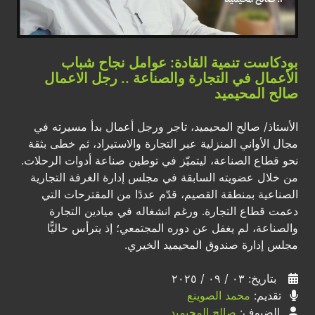
بودكاست تنمية القادة: عوامل نجاح شباب
الأعمال في التجارة والصناعة .. رجل الاعمال
صالح المحيميد
الأستاذ/ صالح المحيميد، تاجر ورجل أعمال بدأ مسيرته في
مجال الأواني المنزلية عبر التجارة والاستيراد، ثم خطى بثقة
نحو قطاع الصناعة، ليتميّز في توطين صناعة أدوات الرحلات.
من خلال عضويته السابقة في مجلس إدارة الغرفة التجارية
الصناعية بمنطقة القصيم، قدّم عددًا من المقترحات التي
دعمت قطاع التجارة. ورغم انشغاله في ميادين التجارة
والصناعة، لم يغفل عن دوره المجتمعي؛ إذ يترأس حاليًّا
مجلس إدارة صندوق المحيميد الخيري.
بتاريخ: ٠٣ / ٠٩ / ٢٠٢٥
تقديم:
محمد الصوينع
الضيوف:
صالح المحيميد