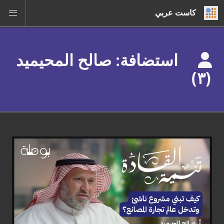
كاست عربي
استضافة: صالح المحيميد
(٣)