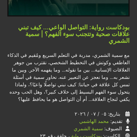
بودكاست رواية: التواصل الواعي... كيف تبني
علاقات صحية وتتجنب سوء الفهم؟ | سمية
الشمري
مع سمية الشمري، مدربة في التعلم السريع ومُقيم في الذكاء
العاطفي وكوتش في التخطيط الشخصي، نقترب من جوهر
العلاقات الإنسانية... بين ما نقوله... وما يفهمه الآخر. وبين ما
نشعر به... وما نعجز عن التعبير عنه. نحاور سمية في أسئلة
تمس كل علاقة في حياتنا: كيف نبني تواصلًا واعيًا؟، ولماذا
يتحول سوء الفهم البسيط إلى خلاف كبير؟، وهل الحب وحده
يكفي لنجاح العلاقة... أم أن التواصل هو ما يحافظ عليها؟
بتاريخ: ٠٥ / ٠٧ / ٢٠٢٦
تقديم:
محمد الهاشمي
الضيوف:
سمية الشمري
الكاست:
بودكاست رواية
، حلقة رقم ٢٣