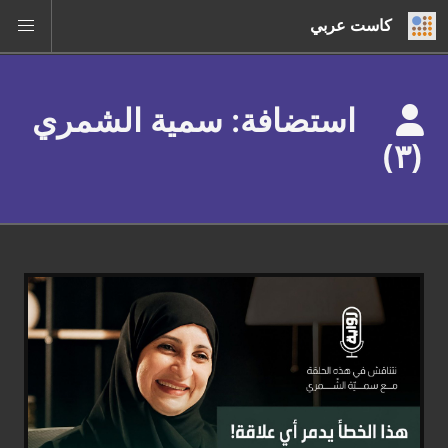
كاست عربي
استضافة: سمية الشمري
(٣)