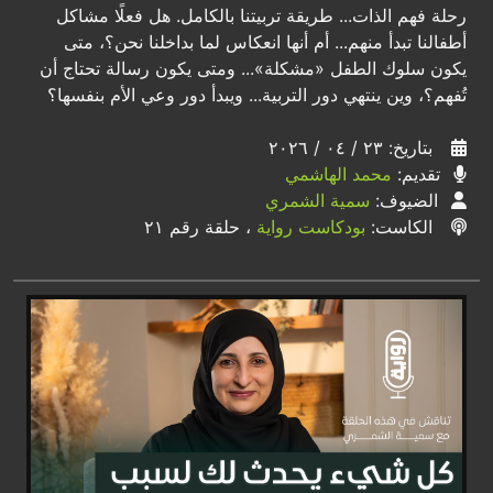
رحلة فهم الذات... طريقة تربيتنا بالكامل. هل فعلًا مشاكل
أطفالنا تبدأ منهم... أم أنها انعكاس لما بداخلنا نحن؟، متى
يكون سلوك الطفل «مشكلة»... ومتى يكون رسالة تحتاج أن
تُفهم؟، وين ينتهي دور التربية... ويبدأ دور وعي الأم بنفسها؟
بتاريخ: ٢٣ / ٠٤ / ٢٠٢٦
تقديم:
محمد الهاشمي
الضيوف:
سمية الشمري
الكاست:
بودكاست رواية
، حلقة رقم ٢١