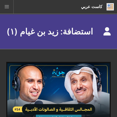
كاست عربي
استضافة: زيد بن غيام (١)