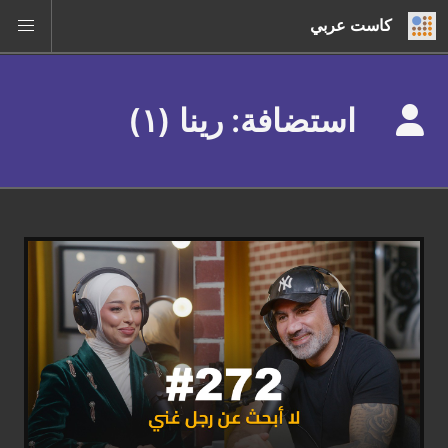
كاست عربي
استضافة: رينا (١)