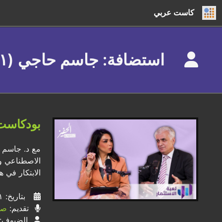
كاست عربي
استضافة: جاسم حاجي (١)
بودكاست ل
مع د. جاسم ح
الاصطناعي وا
الابتكار في ه
بتاريخ: ٠١ / ١٢ / ٢٠٢٤
تقديم:
صف
الضيوف: