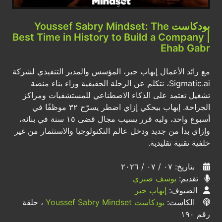
بودكاست Youssef Sabry Mindset: The
Best Time in History to Build a Company |
Ehab Gabr
مع رائد الأعمال إيهاب جبر، المؤسس والمدير التنفيذي لشركة
Sigmatic.ai، نتكلم عن الرحلة الحقيقية وراء بناء منصة
تشغيل تعتمد على الذكاء الاصطناعي للمستشفيات ومراكز
الجراحة. إيهاب بيحكي إزاي اضطر يسرّح ٣٢ موظفًا في
أسبوع واحد، وليه قرر يسيب مجال قضى ١٥ سنة في بنائه،
وإزاي بدأ من جديد ودخل عالم التكنولوجيا والاستثمار من غير
خلفية تقنية تقليدية.
بتاريخ: ٠٧ / ٠٧ / ٢٠٢٦
تقديم:
يوسف صبري
الضيوف:
إيهاب جبر
الكاست:
بودكاست Youssef Sabry Mindset
، حلقة
رقم ١٩٠