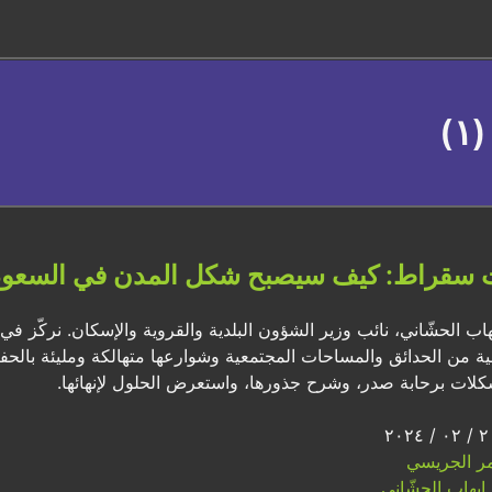
)
 سقراط: كيف سيصبح شكل المدن في السعود
يهاب الحشّاني، نائب وزير الشؤون البلدية والقروية والإسكان. نركّز
ية من الحدائق والمساحات المجتمعية وشوارعها متهالكة ومليئة بالحفر
لات برحابة صدر، وشرح جذورها، واستعرض الحلول لإنهائها.
ر الجريسي
إيهاب الحشّاني