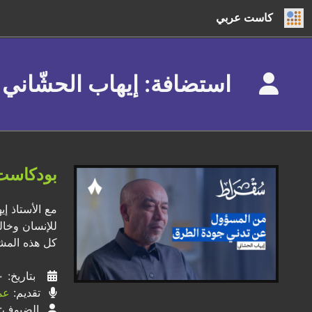
كاست عربي
استضافة: إيهاب الحشّاني (١
بودكاست
مع الأستاذ إ
للإنسان وخال
كل هذه المشك
بتاريخ: ٢٠ / ٠٢ / ٢٠٢٤
تقديم:
عم
الضيوف: