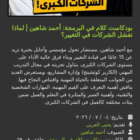
بودكاست كلام في البرمجة: أحمد شاهين | لماذا
تفشل الشركات في التغيير؟
مع أحمد شاهين، مستشار تحول مؤسسي وأجايل بخبرة تزيد
عن 15 عامًا في قيادة التغيير وبناء فرق عالية الأداء على
مستوى الشركات الكبرى، يتناول تجربته في مجال التدريب
المهني (الكارير كوتشينج) وإدارة المشاريع، ويستعرض العديد
من الجوانب المتعلقة بالحياة المهنية واقتناص النجاح فيها.
يناقش أهمية التعرف على القيم المهنية، المهارات الشخصية
والتقنية، وأهمية الصبر والمثابرة في التعلم والعمل ضمن
بيئات مختلفة كالعمل في الشركات الكبرى.
بتاريخ: ٠٤ / ٠٧ / ٢٠٢٦
تقديم:
يحيى العربي
الضيوف:
أحمد شاهين
الكاست:
بودكاست كلام في البرمجة
، حلقة رقم ٦٩