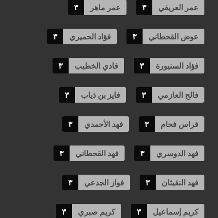
عمر العريفي
٣
عمر ماهر
٣
عوض القحطاني
٣
فؤاد الحميري
٣
فؤاد السنيورة
٣
فادي الخطيب
٣
فالح العازمي
٣
فايز بن ذياب
٣
فراس فحام
٣
فهد الأحمدي
٣
فهد الدوسري
٣
فهد القحطاني
٣
فهد النقيثان
٣
فواز الجدعي
٣
كريم إسماعيل
٣
كريم صبري
٣