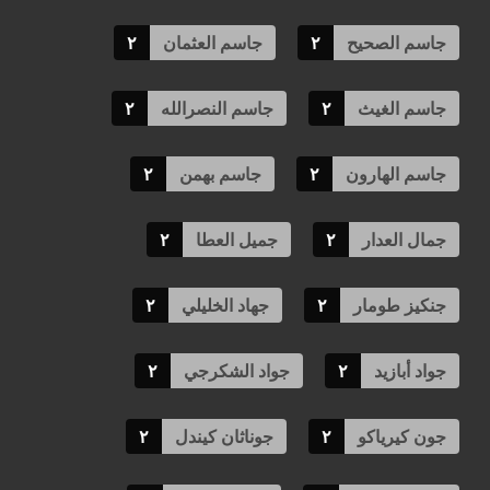
جاسم الصحيح
٢
جاسم العثمان
٢
جاسم الغيث
٢
جاسم النصرالله
٢
جاسم الهارون
٢
جاسم بهمن
٢
جمال العدار
٢
جميل العطا
٢
جنكيز طومار
٢
جهاد الخليلي
٢
جواد أبازيد
٢
جواد الشكرجي
٢
جون كيرياكو
٢
جوناثان كيندل
٢