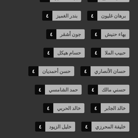
برهان غليون
٤
بندر الغميز
٤
بهاء حنيش
٤
جون أشقر
٤
حبيب الملا
٤
حسام هيكل
٤
حسان الأنصاري
٤
حسن أحمديان
٤
حسني مالك
٤
حمد الشامسي
٤
خالد الجابر
٤
خالد الحربي
٤
خليفة المحرزي
٤
خليل الزيود
٤