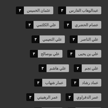
عبدالوهاب الفارس
٣
عثمان الخميس
٣
عصام الحضري
٣
علي الكلثمي
٣
علي الناصر
٣
علي النعيمي
٣
علي بن يحيى
٣
علي بوصالح
٣
علي نجم
٣
علي هاشم
٣
عماد رشاد
٣
عمار شهاب
٣
عمر الدفراوي
٣
عمر الرهبيني
٣