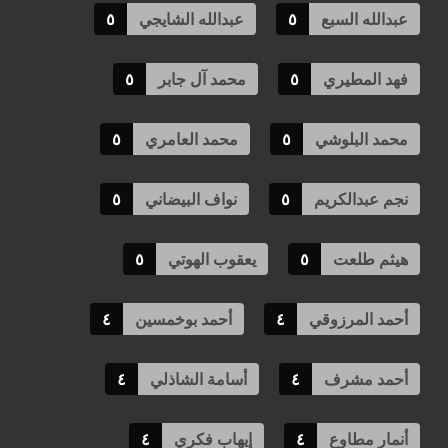
عبدالله السبع
٥
عبدالله الشايجي
٥
فهد المطيري
٥
محمد آل جابر
٥
محمد البلوشي
٥
محمد العامري
٥
نجم عبدالكريم
٥
نواف البيضاني
٥
هيثم طلعت
٥
يعقوب الهوتي
٥
أحمد المرزوقي
٤
أحمد بوخمسين
٤
أحمد مشرف
٤
أسامة الشاذلي
٤
أنمار مطاوع
٤
إيهاب فكري
٤