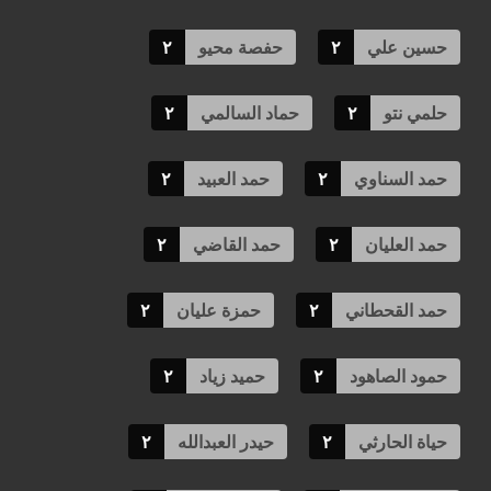
حسين علي
٢
حفصة محيو
٢
حلمي نتو
٢
حماد السالمي
٢
حمد السناوي
٢
حمد العبيد
٢
حمد العليان
٢
حمد القاضي
٢
حمد القحطاني
٢
حمزة عليان
٢
حمود الصاهود
٢
حميد زياد
٢
حياة الحارثي
٢
حيدر العبدالله
٢