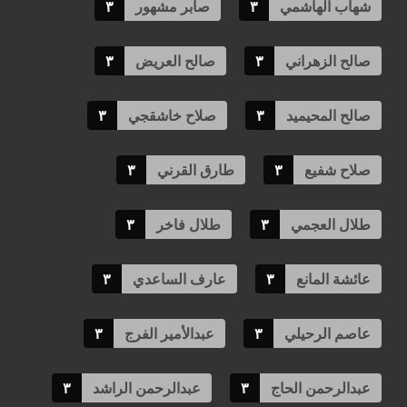
شهاب الهاشمي
٣
صابر مشهور
٣
صالح الزهراني
٣
صالح العريض
٣
صالح المحيميد
٣
صلاح خاشقجي
٣
صلاح شفيع
٣
طارق القرني
٣
طلال العجمي
٣
طلال فاخر
٣
عائشة المانع
٣
عارف الساعدي
٣
عاصم الرحيلي
٣
عبدالأمير الفرج
٣
عبدالرحمن الحاج
٣
عبدالرحمن الراشد
٣