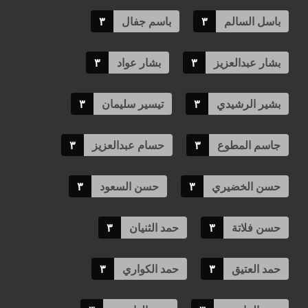
باسل السالم
٣
باسم جفال
٣
بشار عبدالعزيز
٣
بشار عواد
٣
بشير الرشيدي
٣
تيسير سليمان
٣
جاسم المطوع
٣
حسام عبدالعزيز
٣
حسن الخضيري
٣
حسن السعود
٣
حسن فلاتة
٣
حمد الثنيان
٣
حمد العتيق
٣
حمد الكواري
٣