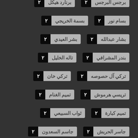
برجس البرجس
٢
برنارد هيكل
٢
بسام نور
٢
بسمة الخريجي
٢
بشار عبدالله
٢
بشر العيدي
٢
بندر المشرافي
٢
تاله الخليل
٢
تركي آل حصوصه
٢
تركي خان
٢
تريسي هرموش
٢
تميم الغنام
٢
تميم كبارة
٢
ثواب السبيعي
٢
جاسر الحربش
٢
جاسم السعدون
٢