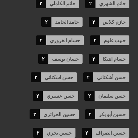
حاتم الشهري
٢
حاتم الكاملي
٢
حازم كلاس
٢
حامد الحامد
٢
حبيب غلوم
٢
حسام الغروري
٢
حسام انتيكا
٢
حسان يوسف
٢
حسن أشكناني
٢
حسن اشكناني
٢
حسن سليمان
٢
حسن عسيري
٢
حسين أبو بكر
٢
حسين الجزائري
٢
حسين الصراف
٢
حسين بحري
٢