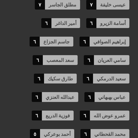
عيسى خليفة
٧
مطلق الجاسر
٧
أسامة الزيرو
٦
أمير الداغر
٦
إبراهيم الصوافي
٦
جاسم الجزاع
٦
سامي العريان
٦
سعد المعصب
٦
سعيد الدرمكي
٦
طارق سكيك
٦
عباس بهبهاني
٦
عبدالله العنزي
٦
عمرو عوض الله
٦
فوزية الدريع
٦
محمد القحطاني
٦
أحمد بوعركي
٥