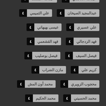
عبدالمجيد الصيخان
٤
علي التميمي
٤
علي عسيري
٤
عيسى بهبهاني
٤
فهد الزدجالي
٤
فهد القشعمي
٤
فيصل السيف
٤
فيصل بوصليب
٤
كريم علي
٤
مازن الضراب
٤
محجوب الزويري
٤
محمد أون المش
٤
محمد الحسيني
٤
محمد الحكيم
٤