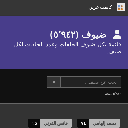
كاست عربي
ضيوف (٥٬٩٤٢)
قائمة بكل ضيوف الحلقات وعدد الحلقات لكل
ضيف.
✕
٥٬٩٤٢ نتيجة
محمد إلهامي
٧٤
عائض القرني
١٥