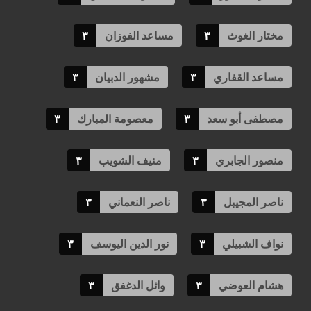
مختار الغوث
٣
مساعد الفوزان
٣
مساعد القفاري
٣
مشهور الدبيان
٣
مصطفى أبو سعد
٣
معصومة المبارك
٣
منصور الجابري
٣
منيف الشويب
٣
ناصر المجيبل
٣
ناصر النعماني
٣
نواف الشبيلي
٣
نور الدين اليوسف
٣
هشام العوضي
٣
وائل الدغفق
٣