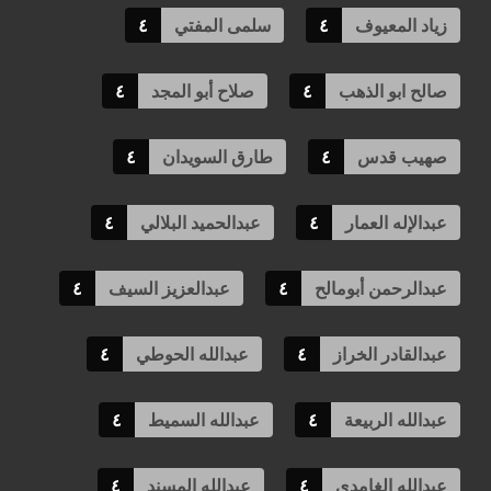
زياد المعيوف
٤
سلمى المفتي
٤
صالح ابو الذهب
٤
صلاح أبو المجد
٤
صهيب قدس
٤
طارق السويدان
٤
عبدالإله العمار
٤
عبدالحميد البلالي
٤
عبدالرحمن أبومالح
٤
عبدالعزيز السيف
٤
عبدالقادر الخراز
٤
عبدالله الحوطي
٤
عبدالله الربيعة
٤
عبدالله السميط
٤
عبدالله الغامدي
٤
عبدالله المسند
٤