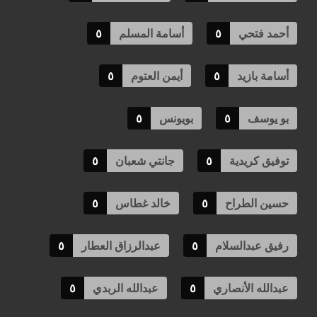
أحمد فتحي
٥
أسامة المسلم
٥
أسامة بازيد
٥
أيمن العتوم
٥
بو يوسف
٥
بويونس
٥
توفيق كريدية
٥
جانتي شعبان
٥
حسين الطراح
٥
خالد غطاس
٥
رفيق عبدالسلام
٥
عبدالرزاق العطار
٥
عبدالله الأنصاري
٥
عبدالله الربدي
٥