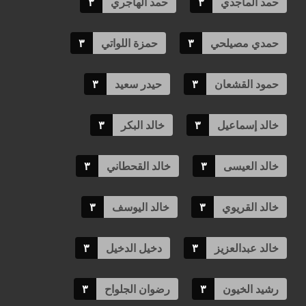
حمد الماجدي
٣
حمد الهاجري
٣
حمدي مصيلحي
٣
حمزة اللواتي
٣
حمود القشعان
٣
حيدر سعيد
٣
خالد إسماعيل
٣
خالد البكر
٣
خالد العيسى
٣
خالد القحطاني
٣
خالد القريوي
٣
خالد اليوسف
٣
خالد عبدالعزيز
٣
دخيل الدخيل
٣
رشيد الخيون
٣
رضوان الجلواح
٣