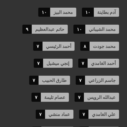
آدم بطاينة
١٠
محمد البيز
١٠
محمد الشيباني
١٠
حاتم عبدالعظيم
٩
محمد جودت
٨
أحمد الرئيسي
٧
أحمد الغامدي
٧
إنجي ميشيل
٧
جاسم الزراعي
٧
طارق الحبيب
٧
عبدالله الرويس
٧
عصام تليمة
٧
علي الغامدي
٧
عماد منشي
٧