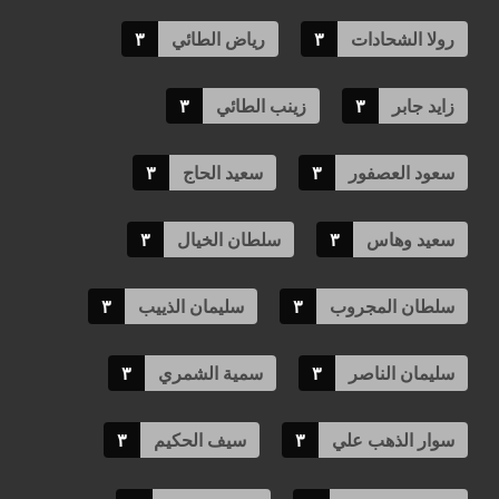
رولا الشحادات
٣
رياض الطائي
٣
زايد جابر
٣
زينب الطائي
٣
سعود العصفور
٣
سعيد الحاج
٣
سعيد وهاس
٣
سلطان الخيال
٣
سلطان المجروب
٣
سليمان الذييب
٣
سليمان الناصر
٣
سمية الشمري
٣
سوار الذهب علي
٣
سيف الحكيم
٣