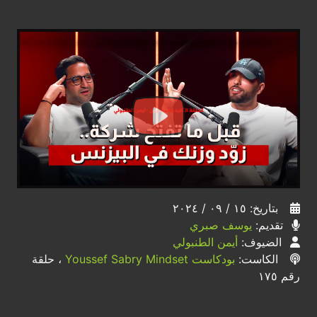
بتاريخ: ١٥ / ٠٩ / ٢٠٢٤
تقديم:
يوسف صبري
الضيوف:
أيمن الطنبولي
الكاست:
بودكاست Youssef Sabry Mindset
، حلقة
رقم ١٧٥