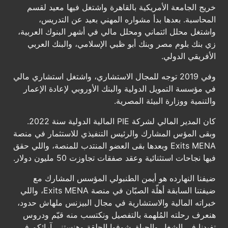
خريج الجامعة الأمريكية بالقاهرة واشتغل فيها معيد لقسم
المحاسبة. بعدها بدأ مشواره المهني بعيد عن التدريس،
واشتغل محلل ائتماني ومحلل مالي في أشهر البنوك العربية،
زي بنك بلوم مصر وبنك أبو ظبي الإسلامي، والبنك العربي
الأفريقي الدولي.
وفي 2019 توجه للمجال الاستشاري، واشتغل استشاري مالي
في مؤسسة التمويل الدولية والبنك الأوروبي لإعادة الإعمار
والتنمية ووزارة البيئة المصرية.
كان المدير المالي لشركة PIE المالية الدولية سنة 2022.
وبقى المؤس المشارك والرئيس التنفيذي للاستثمار في منصة
Exits MENA وبعدها بقى العضو المنتدب للمنصة، واللي حقق
فيها نجاحات استثنائية وعقد صفقات تجاوزت 50 مليون دولار.
ضيفنا النهارده هو أيمن الطنبولي المؤسس المشارك مع
ضيفتنا السابقة أهلّة الصبّان في منصة Exits MENA، واللي
خبراته المالية والاستشارية في مجال البيزنس ملهاش حدود،
هنعرف رحلته المُلهمة بالتفصيل ونكتسب منه قيّم ودروس
تفيدنا في الشغل والحياة. شوفوا الحلقة وهنستنى آرائكم في