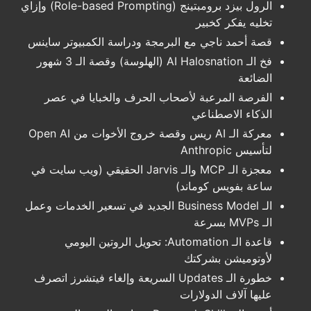
الرول بيزد برومبتينج (Role-based Prompting) وإزاي
تخليه يفكر كخبير
قصة أحمد ناجي مع البرمجة ودراسة الكمبيوتر ساينس
فخ الـ AI Halosnation (الهلوسة) وقصة الـ 3 شهور
الضائعة
الفرصة المرعبة لأصحاب الحرف والخبايا في عصر
الذكاء الاصطناعي
معركة الـ AI ريس وقصة خروج الأخوات من Open AI
لتأسيس Anthropic
معجزة الـ MCP والـ Jarvis الحقيقي (ويب سايت في
ساعة بفويس كوماند)
الـ Business Model الجديد في تسعير الخدمات وعمل
الـ MVPs بسرعة
قاعدة الـ Automation: تحويل الروتين اليومي
لأوتوميشن بشركتك
خطورة الـ Updates السريعة وإلغاء فيتشرز اتصرف
عليها آلاف الدولارات