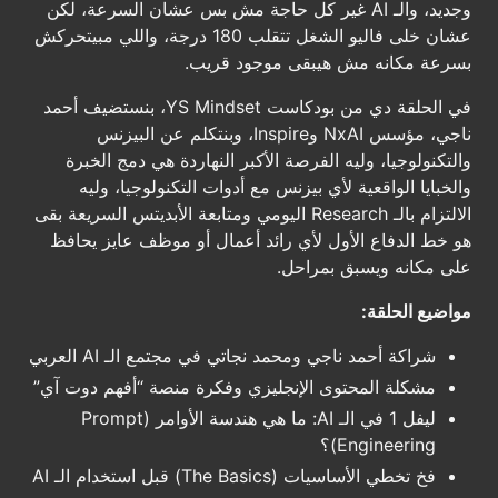
وجديد، والـ AI غير كل حاجة مش بس عشان السرعة، لكن
عشان خلى فاليو الشغل تتقلب 180 درجة، واللي مبيتحركش
بسرعة مكانه مش هيبقى موجود قريب.
في الحلقة دي من بودكاست YS Mindset، بنستضيف أحمد
ناجي، مؤسس NxAI وInspire، وبنتكلم عن البيزنس
والتكنولوجيا، وليه الفرصة الأكبر النهاردة هي دمج الخبرة
والخبايا الواقعية لأي بيزنس مع أدوات التكنولوجيا، وليه
الالتزام بالـ Research اليومي ومتابعة الأبديتس السريعة بقى
هو خط الدفاع الأول لأي رائد أعمال أو موظف عايز يحافظ
على مكانه ويسبق بمراحل.
مواضيع الحلقة:
شراكة أحمد ناجي ومحمد نجاتي في مجتمع الـ AI العربي
مشكلة المحتوى الإنجليزي وفكرة منصة “أفهم دوت آي”
ليفل 1 في الـ AI: ما هي هندسة الأوامر (Prompt
Engineering)؟
فخ تخطي الأساسيات (The Basics) قبل استخدام الـ AI