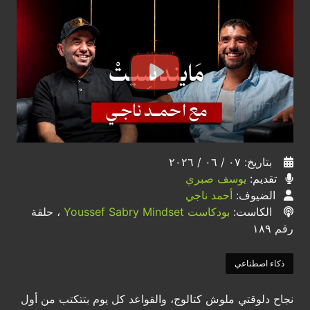
بتاريخ: ٠٧ / ٠٦ / ٢٠٢٦
تقديم:
يوسف صبري
الضيوف:
أحمد ناجي
الكاست:
بودكاست Youssef Sabry Mindset
، حلقة
رقم ١٨٩
ذكاء اصطناعي
نجاح دلوقتي ملوش كتالوج، والقواعد كل يوم بتتكتب من أول