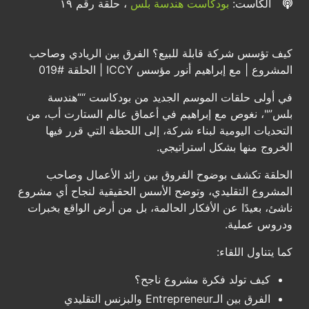
الكاست:
بودكاست هندسة بلس
، حلقة رقم ١٩
كيف تؤسس شركة قابلة للبيع؟ الفرق بين الريادي وصاحب
المشروع | مع إبراهيم أنور مؤسس ICCY | الحلقة #019
في أولى حلقات الموسم الجديد من بودكاست ““هندسة
بلس”"، نغوص مع إبراهيم في أعماق عالم الستارت أب، من
التحديات اليومية لبناء شركة، إلى اللحظة التي قرر فيها
الخروج منها بشكل استراتيجي.
الحلقة تكشف بوضوح الفروق بين رائد الأعمال وصاحب
المشروع التقليدي، وتوضح الأسس الحقيقية لنجاح أي مشروع
ناشئ، بعيدًا عن الأفكار الحالمة، بل من أرض الواقع بخبرات
ودروس عملية.
كما يتناول اللقاء:
كيف تولد فكرة مشروع ناجح؟
الفرق بين الـEntrepreneur والبزنس التقليدي