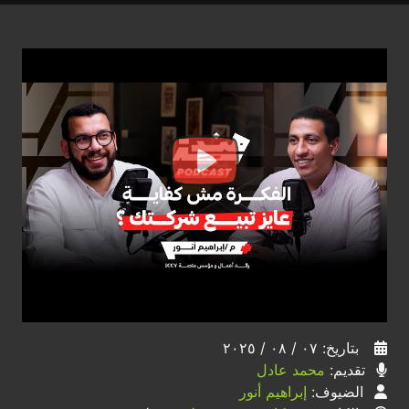
بتاريخ: ٠٧ / ٠٨ / ٢٠٢٥
تقديم:
محمد عادل
الضيوف:
إبراهيم أنور