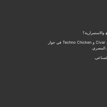
 والاستمرارية؟
في هذه الحلقة من بودكاست هندسة بلس نستضيف م. محمد عثمان بدر المؤسس والرئيس التنفيذي لشركتي Civar و Techno Chicken في حوار
ق المصري.
لصناعي.