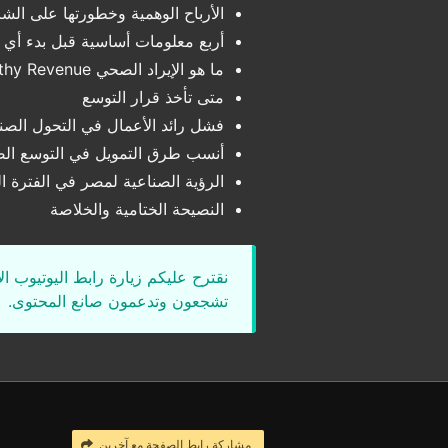
الأرباح الوهمية وخطورتها على الش
أربع معلومات أساسية قبل بدء أي 
ما هو الإيراد الصحي Healthy Revenue
متى تأخذ قرار التوسع
فشل رائد الأعمال في التحول الصن
أنسب طرق التمويل في التوسع ال
الرؤية الصناعية لمصر في الفترة ال
النصيحة الختامية والخلاصة
نقترح عليكم زيارة رابط اليوتيوب ا
تشجعون وتدعمون صانع المحتوى.
مشاركة رابط الصفحة مع آخرين