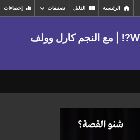
الرئيسية
الدليل
تصنيفات
إحصاءات
: What Makes A Song Go Viral on Tiktok?! | مع النجم كارل وولف