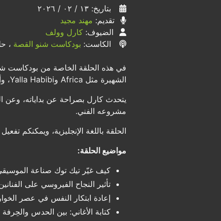
بتاريخ: ١٣ / ٠٢ / ٢٠٢٦
تقديم:
مهند مجيد
الضيوف:
كارل وولف
الكاست:
بودكاست شنو القصة
، حلق
في هذه الحلقة الخاصة من بودكاست شنو
الشهيرة مثل Africa وYalla Habibi، وأغنيته التي اجتاحت تيك توك Yeah Habibi والتي تجاوزت 7 مليارات مشاهدة.
يتحدث كارل بصراحة عن بداياته، وعن ال
مشروعه الفني.
الحلقة باللغة الإنجليزية، ويمكنكم تفعيل
مواضيع الحلقة:
كيف غيّر تيك توك صناعة الموسيق
تأثير النجاح الفيروسي على الفناني
إعادة ابتكار النفس في عصر الخوا
كتابة الأغاني: بين الحدس والحِرفة