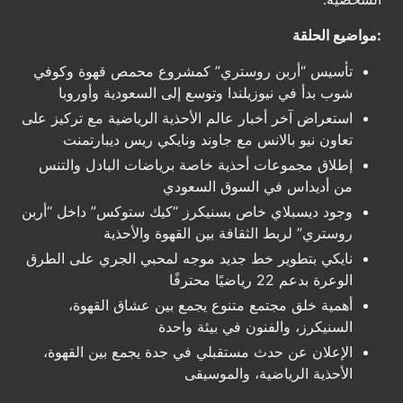
:مواضيع الحلقة
تأسيس “أربن روستري” كمشروع محمص قهوة وكوفي
شوب بدأ في نيوزيلندا وتوسع إلى السعودية وأوروبا
استعراض آخر أخبار عالم الأحذية الرياضية مع تركيز على
تعاون نيو بالانس مع جاوند ونايكي ريس ديبارتمنت
إطلاق مجموعات أحذية خاصة برياضات البادل والتنس
من أديداس في السوق السعودي
وجود ديسبلاي خاص بسنيكرز “كيك ستوكس” داخل “أربن
روستري” لربط الثقافة بين القهوة والأحذية
نايكي بتطوير خط جديد موجه لمحبي الجري على الطرق
الوعرة بدعم 22 رياضيًا محترفًا
أهمية خلق مجتمع متنوع يجمع بين عشاق القهوة،
السنيكرز، والفنون في بيئة واحدة
الإعلان عن حدث مستقبلي في جدة يجمع بين القهوة،
الأحذية الرياضية، والموسيقى