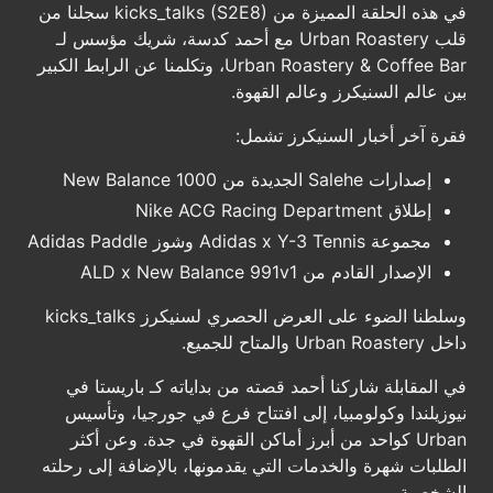
في هذه الحلقة المميزة من kicks_talks (S2E8) سجلنا من
قلب Urban Roastery مع أحمد كدسة، شريك مؤسس لـ
Urban Roastery & Coffee Bar، وتكلمنا عن الرابط الكبير
بين عالم السنيكرز وعالم القهوة.
فقرة آخر أخبار السنيكرز تشمل:
إصدارات Salehe الجديدة من New Balance 1000
إطلاق Nike ACG Racing Department
مجموعة Adidas x Y-3 Tennis وشوز Adidas Paddle
الإصدار القادم من ALD x New Balance 991v1
وسلطنا الضوء على العرض الحصري لسنيكرز kicks_talks
داخل Urban Roastery والمتاح للجميع.
في المقابلة شاركنا أحمد قصته من بداياته كـ باريستا في
نيوزيلندا وكولومبيا، إلى افتتاح فرع في جورجيا، وتأسيس
Urban كواحد من أبرز أماكن القهوة في جدة. وعن أكثر
الطلبات شهرة والخدمات التي يقدمونها، بالإضافة إلى رحلته
الشخصية.