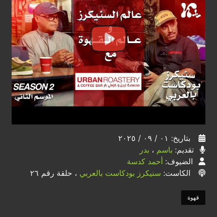
بتاريخ: ٠١ / ٠٩ / ٢٠٢٥
تقديم:
باسم
،
بدر
الضيوف:
أحمد كدسة
الكاست:
سنيكرز بودكاست بالعربي
، حلقة رقم ٢٦
قهوة