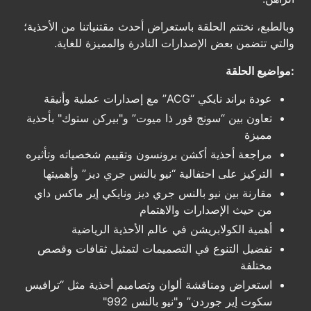
وبالطبع، نختتم الحلقة باستعراض أحدث مقتنياتنا من الأحذية؛
والتي تتضمن بعض الإصدارات النادرة والمميزة للغاية.
:مواضيع الحلقة
عودة براند نايكي “ACG” مع إصدارات عملية وأنيقة
تعاون بين “سونج فور ذا ميوت” و"بيركن ستوك" بأحذية
مميزة
مراجعة أحذية أكشن برونسون وتقييم شخصياته وتأثيره
التركيز على احتفالية “نيو بالنس جري ديز” وأهميتها
مقارنة بين نيو بالنس جري ديز ونايكي إير ماكس داي
من حيث الإصدارات والاهتمام
أهمية الكولابريشن في عالم الأحذية الرياضية
تفضيل التنوع في التصميمات لتمثيل ثقافات وقصص
مختلفة
استعراض ومناقشة ألوان وتصاميم أحذية مثل “ترافيس
سكوت إير جوردن” و"نيو بالنس 992"