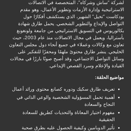
لشركة “ساش وشركاه”، المتخصصة في الاتصالات
الاستراتيجية وإدارة الأزمات وتطوير الأعمال، وهو مقدم
بودكاست “تخيل” الشهير، الذي يستكشف أفكارًا حول
التواصل والإبداع والتطوير الشخصي. يحمل طارق شهادة
بكالوريوس في التسويق الاستراتيجي من جامعة ولونغونغ
بأستراليا، ويعمل في مجال الاتصالات منذ عام 2003، حيث
تعاون مع وكالات وعملاء في جميع أنحاء دول مجلس التعاون
الخليجي. ينشر طارق محتوىً ملهمًا ومحفزًا للتفكير على
وسائل التواصل الاجتماعي، وقد أصبح صوتًا بارزًا في مجالات
القيادة والإعلام وسرد القصص الإبداعي.
مواضيع الحلقة:
تعريف طارق سكيك ودوره كصانع محتوى ورائد أعمال
أهمية تحمل المسؤولية الشخصية والوعي الذاتي في
النجاح والسعادة
مفهوم اختيار المعاناة والتحديات كطريق للسعادة
الحقيقية
تأثير الدوبامين وكيفية الحصول عليه بطرق صحية