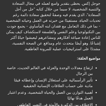
جوجل إكس. يحظى بتقدير واسع لعمله في مجال السعادة
والتنمية الشخصية، لا سيما من خلال كتابه “حل من أجل
السعادة”، الذي يقدم فيه وصفةً لتحقيق سعادة دائمة رغم
تحديات الحياة. مستفيدًا من خبرته في العمل وحياته الشخصية
- بما في ذلك التعامل مع فقدان ابنه المأساوي - يجمع جودت
بين التكنولوجيا وعلم النفس والفلسفة لاستكشاف كيف يمكن
للناس إعادة صياغة أفكارهم ومشاعرهم ليعيشوا حياةً أكثر
إشباعًا. وهو أيضًا متحدث عام ومدافع عن الصحة النفسية،
مشددًا على استراتيجيات عملية للمرونة العاطفية.
مواضيع الحلقة:
ارتفاع معدلات الوحدة والعزلة في العالم الحديث، خاصة
بين الرجال
تأثير الرأسمالية على استغلال الإنسان وإعطائه قيمًا
مادية على حساب العلاقات الإنسانية الحقيقية
أهمية التوازن بين العمل والحياة الشخصية، وعدم اعتبار
العمل هدفًا نهائيًا
الاختلاف بين الذكورة والأنوثة في التعبير العاطفي