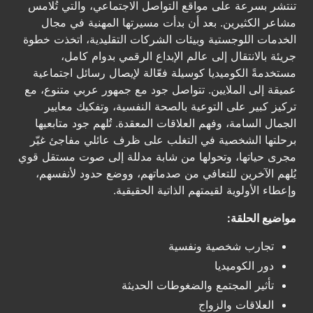
تنتشر بسرعة على مواقع التواصل الاجتماعي، والتي تُلامس
مشاعر الكثيرين. بعد أن بدأت مسيرتها المهنية في مجال
الخدمات اللوجستية وبيئات الشركات التقليدية، اتخذت خطوة
جريئة بالانتقال إلى عالم الإبداع الرقمي بدوام كامل،
مستخدمةً الكوميديا ​​كوسيلة فعّالة لإيصال رسائل اجتماعية
عميقة إلى الملايين. تتواصل جود مع جمهور عربي متنوع، مع
تركيز كبير على التوعية بالصحة النفسية، وتفكيك معايير
الجمال السامة، وفهم العلاقات المعقدة. تُلهم جود متابعيها
برحلتها الشخصية في التغلب على ظرف عائلي مفاجئ غيّر
مجرى حياتها، وتحولها من شابة مدللة إلى صوت مستقل قوي
يُلهم الآخرين للتعافي من صدماتهم، ووضع حدود لأنفسهم،
وإعطاء الأولوية لقيمتهم الذاتية الحقيقية.
مواضيع الحلقة:
تجارب شخصية ونفسية
دور الكوميديا
تأثير المجتمع والضغوطات الحديثة
العلاقات والزواج