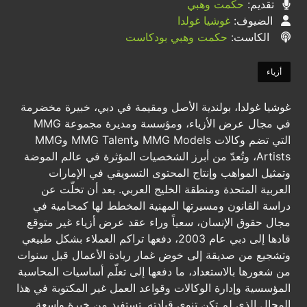
تقديم:
حكمت وهبي
الضيوف:
غوشيا غولدا
الكاست:
حكمت وهبي بودكاست
أزياء
غوشيا غولدا، بولندية الأصل ومقيمة في دبي، خبيرة مخضرمة
في مجال عرض الأزياء، ومؤسسة ومديرة مجموعة MMG
التي تضم وكالات MMG Models وMMG Talent وMMG
Artists، وتُعدّ من أبرز الشخصيات المؤثرة في عالم الموضة
وتمثيل المواهب وإنتاج المحتوى التسويقي في الإمارات
العربية المتحدة ومنطقة الخليج العربي. بعد أن تخلّت عن
دراسة القانون ومسيرتها المهنية المخطط لها كمحامية في
مجال حقوق الإنسان، سعياً وراء عقد عرض أزياء غير متوقع
قادها إلى دبي عام 2003، دفعها تراكم العملاء بشكل طبيعي
وتشجيع من صديقة إلى خوض غمار ريادة الأعمال قبل سنوات
من شعورها بالاستعداد، ما دفعها إلى تعلّم أساسيات المحاسبة
المؤسسية وإدارة الوكالات وقواعد العمل غير المكتوبة في هذا
المجال الذي لم تكن تنوي قيادته. تستفيد من خبرة واسعة