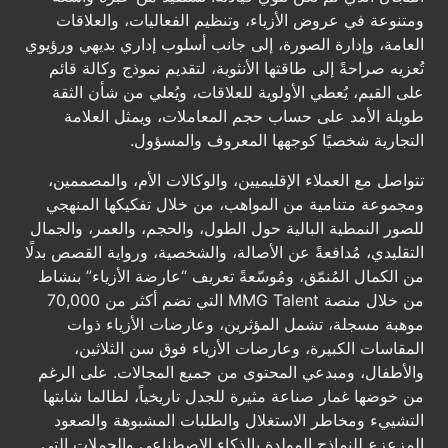
ومتنوعة في عروض الأزياء، وتنظيم الفعاليات، والعلاقات
العامة، وإدارة الصورة، إلى جانب أسلوب إداري بديهي ورؤيوي
تُعزيه صراحةً إلى طاقتها الأنثوية، لتقديم نموذج وكالة قائم
على القيم، يُعطي الأولوية للعلاقات، ويُعلي من شأن الثقة
طويلة الأمد على حساب حجم المعاملات، ويمثل العلامة
التجارية شخصيًا كوجهها المعروف والمسؤول.
تتواصل مع العملاء الإقليميين، والوكالات الأم، والمصممين،
ومجموعة متنامية من المواهب، من خلال تفكيكها المنهجي
للصور النمطية البالية حول الطول، والحجم، والعمر، والجمال
التقليدي، مُدافعةً عن الأصالة، والشخصية، ورواية القصص بدلًا
من الكمال المُنمّق، ومُوسّعةً تعريف “عارضة الأزياء” بنشاط
من خلال منصة MMG Talent التي تضم أكثر من 70,000
موهبة مسجلة، تشمل المؤثرين، وعارضات الأزياء ذوات
المقاسات الكبيرة، وعارضات الأزياء فوق سن الثلاثين،
والأطفال، ومبدعي المحتوى من جميع المجالات. على الرغم
من خوضها غمار صناعة مثيرة للجدل تاريخياً، لطالما شابتها
التشييء ومخاطر الاستغلال والطلبات المشبوهة والصعود
المزعزع للنماذج المولدة بالذكاء الاصطناعي والحملات التي