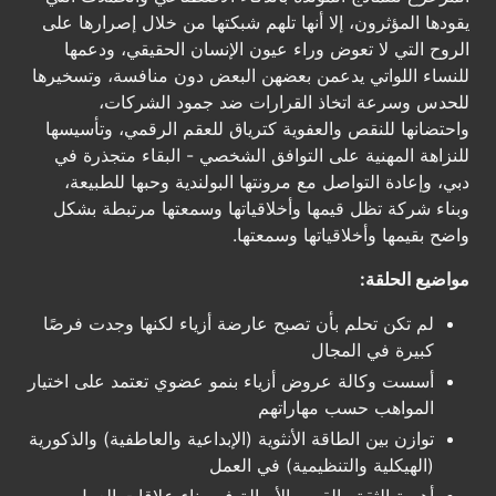
يقودها المؤثرون، إلا أنها تلهم شبكتها من خلال إصرارها على
الروح التي لا تعوض وراء عيون الإنسان الحقيقي، ودعمها
للنساء اللواتي يدعمن بعضهن البعض دون منافسة، وتسخيرها
للحدس وسرعة اتخاذ القرارات ضد جمود الشركات،
واحتضانها للنقص والعفوية كترياق للعقم الرقمي، وتأسيسها
للنزاهة المهنية على التوافق الشخصي - البقاء متجذرة في
دبي، وإعادة التواصل مع مرونتها البولندية وحبها للطبيعة،
وبناء شركة تظل قيمها وأخلاقياتها وسمعتها مرتبطة بشكل
واضح بقيمها وأخلاقياتها وسمعتها.
مواضيع الحلقة:
لم تكن تحلم بأن تصبح عارضة أزياء لكنها وجدت فرصًا
كبيرة في المجال
أسست وكالة عروض أزياء بنمو عضوي تعتمد على اختيار
المواهب حسب مهاراتهم
توازن بين الطاقة الأنثوية (الإبداعية والعاطفية) والذكورية
(الهيكلية والتنظيمية) في العمل