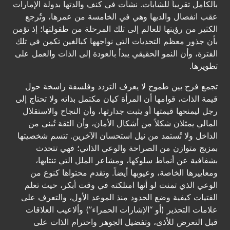
بالكامل تقريباً للشابات. نشأت في كنف والدتها بدولة الإمارات
عقب انفصال والديها وهي في الخامسة من عمرها، وتُرجع
الكثير من رؤيتها للعالم إلى تلك المرحلة من طفولتها؛ إذ تؤمن
بأن جذور معظم التحديات التي نواجهها كبالغين تكمن في تلك
الفترة، وأن النمو الحقيقي يبدأ بالعودة إلى الذات والعمل على
تطويرها.
تجمع فرح بين طموح لا يعرف التردد وفلسفة راسخة حول
قيمة الذات، قوامها أن المرأة كيان مكتمل بذاته ولا تحتاج إلى
رجل ليمنحها قيمتها أو يثبت جدارتها، وأن النجاح والاستقلال
المالي يمثلان شكلاً من أشكال الأمان، وأن الثقة تُبنى من
الداخل ولا تُستمد من نيل استحسان الآخرين. تتسم شخصيتها
بمزيج متوازن من الصراحة والوعي الذاتي؛ فهي تتحدث
بشفافية عن أنماط سلوكها، ومشاعر الملل التي تنتابها،
ومعاييرها الخاصة، وعيوبها أيضاً. وتقدم محتواها كنوع من
الوعي الذي تمنت لو أنها امتلكته في وقت أبكر، حيث تعلم
الفتيات كيفية وضع الحدود منذ الموعد الأول، والتعرف على
علامات التحذير (أو “الإشارات الحمراء”) وألاعيب العلاقات
قبل التعرض للأذى، وتفضيل الجوهر واحترام الذات على