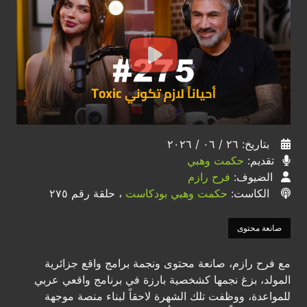
بتاريخ: ٢٦ / ٠٦ / ٢٠٢٦
تقديم:
حكمت وهبي
الضيوف:
فرح رازم
الكاست:
حكمت وهبي بودكاست
، حلقة رقم ٢٧٥
صانعة محتوى
مع فرح رازم، صانعة محتوى ونجمة برامج واقع جزائرية
المولد، بزغ نجمها كشخصية بارزة في برنامج واقعي عربي
للمواعدة، ووظفت تلك الشهرة لاحقاً لبناء منصة موجهة