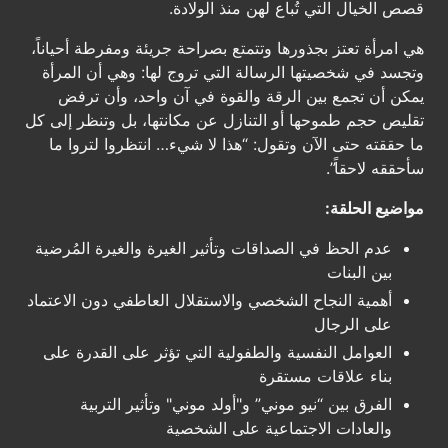
قصص الخيال التي تُباع لهن منذ الولادة.
هي امرأة تعتز بجذورها وتتمتع بصراحة جريئة ومفرطة أحياناً،
وتجسد في شخصيتها الرسالة التي تروج لها: وهي أن المرأة
يمكن أن تجمع بين الرقة والقوة في آن واحد، وأن ترفض
تقليص حجم طموحها أو التنازل عن مكانتها، بل وتنظر إلى كل
ما حققته حتى الآن وتقول: “هذا لا شيء… انتظروا لتروا ما
سأحققه لاحقاً”.
مواضيع الحلقة:
عدم الحظ في الصداقات وتأثير الغيرة والغيرة المُرضية
بين البنات
أهمية النجاح الشخصي والاستقلال العاطفي دون الاعتماد
على الرجال
العوامل النفسية والطفولية التي تؤثر على القدرة على
بناء علاقات مستقرة
الفرق بين “نيو موني” و"أولد موني" وتأثير التربية
والعادات الاجتماعية على الشخصية