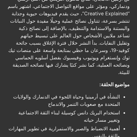
ودنماركي، ومؤثر على مواقع التواصل الاجتماعي، اشتهر باسم
“Creative Explained”، حيث يقدم فيديوهات حيوية وجذابة
تنتشر بسرعة، تتناول نصائح عملية وحيلًا مفيدة حول النباتات
والبستنة والاستدامة والتنظيف، بالإضافة إلى نصائح ذكية
تساعد ملايين الأشخاص حول العالم على تبسيط حياتهم
وتقليل النفايات. بدأ النشر خلال فترة الإغلاق بسبب جائحة
كوفيد-19، وسرعان ما حظي بمتابعة واسعة على منصات تيك
توك وإنستغرام ويوتيوب وفيسبوك بفضل أسلوبه الحماسي
ونصائحه العملية، كما نشر كتبًا يشارك فيها نصائحه الصديقة
للبيئة.
مواضيع الحلقة:
النشأة في أرمينيا وحياة اللجوء في الدنمارك والولايات
المتحدة مع صعوبات التنمر والاندماج
استخدام البريك دانس كوسيلة لبناء الثقة الاجتماعية
وتغيير مسار حياته
أهمية الانضباط والصبر والاستمرارية في تطوير المهارات
والثقة بالنفس