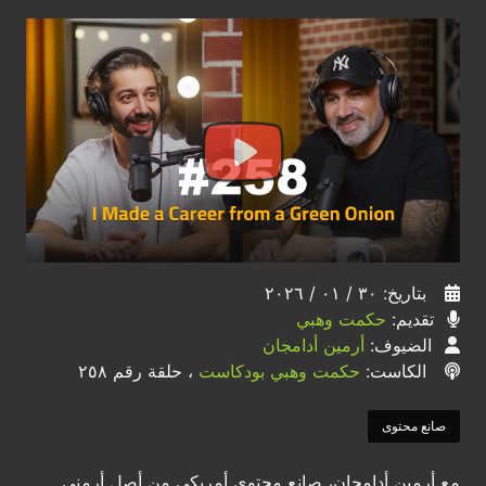
بتاريخ: ٣٠ / ٠١ / ٢٠٢٦
تقديم:
حكمت وهبي
الضيوف:
أرمين أدامجان
الكاست:
حكمت وهبي بودكاست
، حلقة رقم ٢٥٨
صانع محتوى
مع أرمين أدامجان، صانع محتوى أمريكي من أصل أرمني