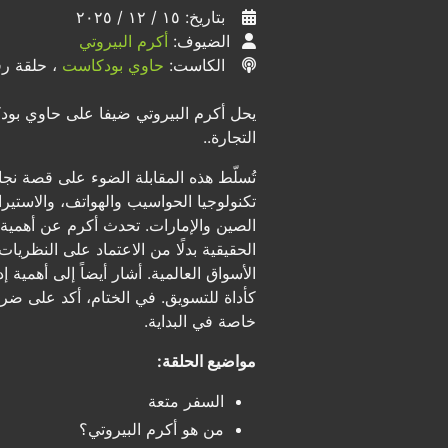
بتاريخ: ١٥ / ١٢ / ٢٠٢٥
الضيوف:
أكرم البيروتي
الكاست:
حاوي بودكاست
، حلقة رقم
يحل أكرم البيروتي ضيفا على حاوي بودكا
التجارة..
تُسلّط هذه المقابلة الضوء على قصة ن
تكنولوجيا الحواسيب والهواتف، والاست
الصين والإمارات. تحدث أكرم عن أهمية ا
الحقيقية بدلًا من الاعتماد على النظ
الأسواق العالمية. أشار أيضاً إلى أهمي
كأداة للتسويق. في الختام، أكد على ضر
خاصة في البداية.
مواضيع الحلقة:
السفر متعة
من هو أكرم البيروتي؟