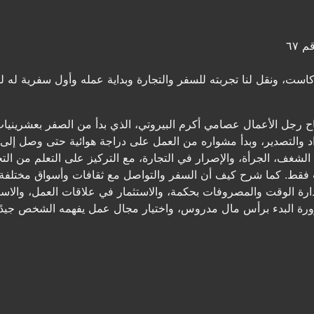
 ٦٧
ست، ونقل لنا تجربته للسفر والتجارة وبداية عمله وأول سفرية له لل
جاح رجل الأعمال عصامي أكرم البيروتي، الذي بدأ من الصفر بعشرين
يراد والتصدير، وبدأ مشواره من العمل على دراجة هوائية حتى وصل 
لشغف، الجرأة، والإصرار في التجارة، مع التركيز على التعلم من الت
ريات فقط. كما شرح كيف أن السفر والتواصل مع ثقافات وأسواق مختلف
ة إدارة الوقت والمصروفات بحكمة، والاستثمار في علاقات العمل، والا
ورة البدء برأس مال مدروس، واختيار مجال عمل يفهمه الشخص جيدًا، 