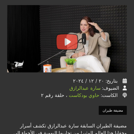
بتاريخ: ٢٠ / ١٢ / ٢٠٢٤
الضيوف:
سارة عبدالرازق
الكاست:
حاوي بودكاست
، حلقة رقم ٢
مضيفة طيران
مضيفة الطيران السابقة سارة عبدالرازق تكشف أسرار
وخفايا هذا العالم المثير! من تجاربها اليومية في الأجواء إلى