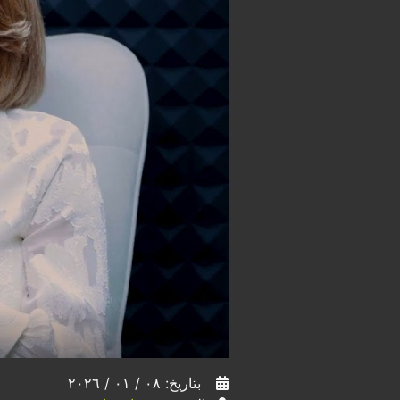
بتاريخ: ٠٨ / ٠١ / ٢٠٢٦