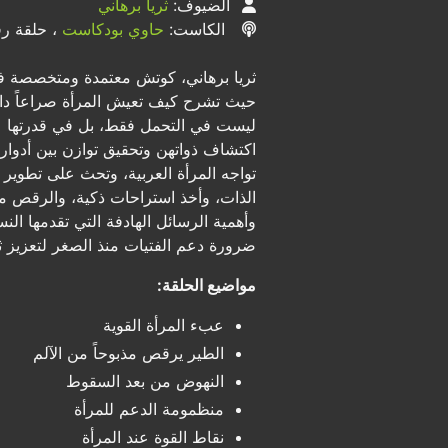
الضيوف:
ثريا برهاني
الكاست:
حاوي بودكاست
، حلقة رقم
ثريا برهاني، كوتش معتمدة ومتخصصة في 
حيث تشرح كيف تعيش المرأة صراعاً داخلياً
ليست في التحمل فقط، بل في قدرتها على
اكتشاف ذواتهن وتحقيق توازن بين أدوارهن
تواجه المرأة العربية، وتحث على تطوير ا
الذات، وأخذ استراحات ذكية، والرقص مع 
وأهمية الرسائل الهادفة التي تقدمها ال
ضرورة دعم الفتيات منذ الصغر لتعزيز ثق
مواضيع الحلقة:
عبء المرأة القوية
الطير يرقص مذبوحاً من الآلم
النهوض من بعد السقوط
منظمومة الدعم للمرأة
نقاط القوة عند المرأة