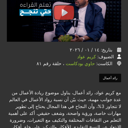
بتاريخ: ١٤ / ٠١ / ٢٠٢٦
الضيوف:
كريم عواد
الكاست:
حاوي بودكاست
، حلقة رقم ٨١
رائد أعمال
مع كريم عواد، رائد أعمال، يناول موضوع ريادة الأعمال من
عدة جوانب مهمة، حيث بيّن أن نسبة رواد الأعمال في العالم
لا تتجاوز 3%، وأن النجاح في هذا المجال يحتاج إلى تطوير
مهارات خاصة، ورؤية واضحة، وشغف حقيقي. أكد على أهمية
التعلم من الثقافات المختلفة والتكيف مع التغيرات، وضرورة
الابتعاد عن النسخ التقليدي للأفكار والتركيز على خلق أفكار