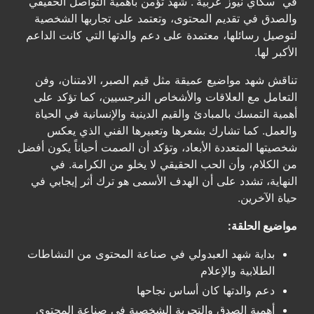
في “سكاي نيوز عربية”. شهد تؤمن بأهمية التواصل الحقيقي
والصدق في تقديم المحتوى، وتعتمد على تجاربها الشخصية
لتوصيل رسائلها، معتمدة على دعم والدتها التي كانت الداعم
الأكبر لها.
تناقش شهد مواضيع عميقة مثل قيم الصبر، الامتنان، وفن
التعامل مع العلاقات والأشخاص النرجسيين، كما تؤكد على
أهمية التمسك بالمبادئ والقيم الدينية والإنسانية في الحياة
والعمل. كما تشارك بشعرها وتعبيرها الفني الذي يعكس
شخصيتها المتعددة الأبعاد، وتؤكد أن الصمت أحياناً يكون أفضل
من الكلام، وأن الحب الحقيقي لا يخلو من الكرامة. في
النهاية، تشدد على أن الهدف الأسمى هو ترك أثر إيجابي في
حياة الآخرين.
مواضيع الحلقة:
بداية شهد العبدولي في صناعة المحتوى من النشاطات
الطلابية والإعلام
دعم والدتها كان أساس نجاحها
أهمية الصدق والتجربة الشخصية في صناعة المحتوى