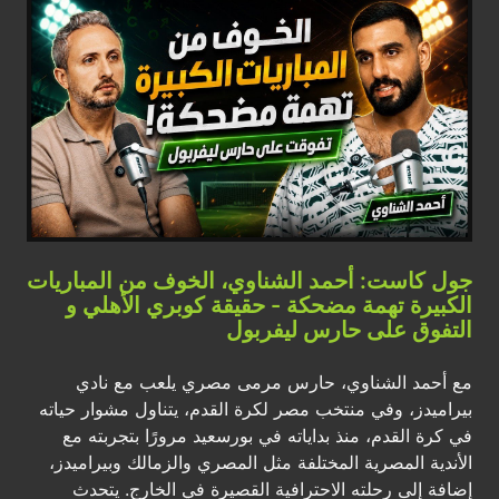
جول كاست: أحمد الشناوي، الخوف من المباريات
الكبيرة تهمة مضحكة - حقيقة كوبري الأهلي و
التفوق على حارس ليفربول
مع أحمد الشناوي، حارس مرمى مصري يلعب مع نادي
بيراميدز، وفي منتخب مصر لكرة القدم، يتناول مشوار حياته
في كرة القدم، منذ بداياته في بورسعيد مرورًا بتجربته مع
الأندية المصرية المختلفة مثل المصري والزمالك وبيراميدز،
إضافة إلى رحلته الاحترافية القصيرة في الخارج. يتحدث