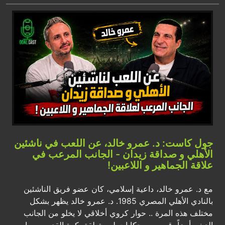
جول كاست: د. عمرو خالد، عن اللعب في ناشئين
الأهلي و صداقة زيدان - الجانب المرعب في
علاقة الجماهير و اللاعبين!
مع د. عمرو خالد، داعية إسلامي، كان عضو فريق الناشئين
بالنادي الأهلي المصري 1985. د. عمرو خالد يظهر بشكل
مختلف هذه المرة .. حوار كروي أخلاقي لا يخلو من الجانب
الديني أيضاً، قصص و حكايات له متعلقة بكرة القدم يرويها