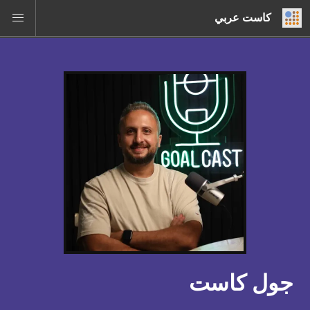
كاست عربي
جول كاست