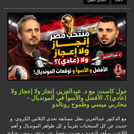
جول كاست: مع د. عبدالعزيز، إنجاز ولا إعجاز ولا
(عادي)؟، الأفضل والأسوأ في المونديال -
محاربي ميسي وطموح رونالدو
مع الدكتور عبدالعزيز، بطل مسابقة تحدي الثلاثين الكروي، و
حديث عن كل المنتخبات تقريباً و كل ظواهر المونديال و أهم
اللاعبين و أهم النجوم و حديث مفصل عن منتخب مصر بقيادة