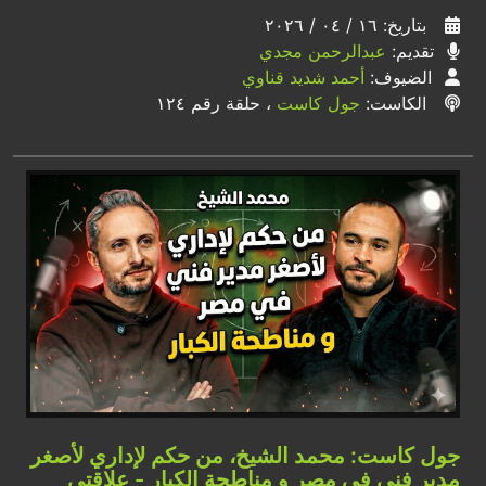
بتاريخ: ١٦ / ٠٤ / ٢٠٢٦
تقديم:
عبدالرحمن مجدي
الضيوف:
أحمد شديد قناوي
الكاست:
جول كاست
، حلقة رقم ١٢٤
جول كاست: محمد الشيخ، من حكم لإداري لأصغر
مدير فني في مصر و مناطحة الكبار - علاقتي