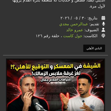
لأول مرة.
بتاريخ: ٣٠ / ٠٥ / ٢٠٢٦
تقديم:
عبدالرحمن مجدي
الضيوف:
عمرو خالد
الكاست:
جول كاست
، حلقة رقم ١٢٦
النادي الأهلي