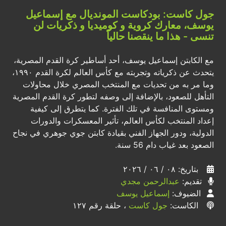
جول كاست: بودكاست المونديال مع إسماعيل
يوسف، معارك كروية و كوميديا و ذكريات لن
تنسى - هذا ما ينقصنا حالياً
مع الكابتن إسماعيل يوسف، أحد أساطير كرة القدم المصرية،
يتحدث عن ذكرياته وتجربته مع كأس العالم لكرة القدم ١٩٩٠،
وما مر به من تحديات مع المنتخب المصري خلال محاولات
التأهل للصعود، بالإضافة إلى وصفه لتطور كرة القدم المصرية
ومستوى المنافسة في تلك الفترة. كما يتطرق إلى كيفية
إعداد المنتخب لكأس العالم، تأثير المعسكرات والدورات
الدولية، ودور الجهاز الفني بقيادة كابتن جوي جوهري في نجاح
الصعود بعد غياب دام 56 سنة.
بتاريخ: ٠٨ / ٠٦ / ٢٠٢٦
تقديم:
عبدالرحمن مجدي
الضيوف:
إسماعيل يوسف
الكاست:
جول كاست
، حلقة رقم ١٢٧