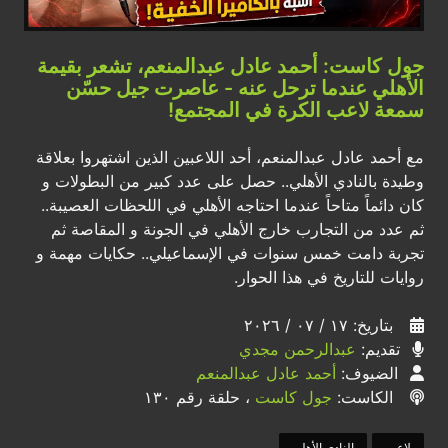
جول كاست: أحمد عادل عبدالمنعم، تشعر بقيمة
الأهلي عندما ترحل عنه - عاصرت جيل حسّن
سمعة لاعب الكرة في المجتمع!
مع أحمد عادل عبدالمنعم، أحد اللاعبين الذين اشتهروا بعلاقة
وطيدة بالنادي الأهلي.. حصل على عدد كبير من البطولات و
كان دائماً متاحاً عندما احتاجه الأهلي في اللحظات العصيبة..
ثم عدد من التجارب خارج الأهلي في الجونة و المقاصة ثم
تجربة دامت خمس سنوات في الإسماعيلي.. حكايات مهمة و
روايات للتاريخ في هذا الحوار.
بتاريخ: ١٧ / ٠٧ / ٢٠٢٦
تقديم:
عبدالرحمن مجدي
الضيوف:
أحمد عادل عبدالمنعم
الكاست:
جول كاست
، حلقة رقم ١٣٠
لاعب
النادي الأهلي