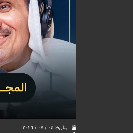
بتاريخ: ٠٤ / ٠٧ / ٢٠٢٦