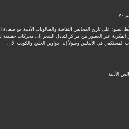
٧٠
 الضوء على تاريخ المجالس الثقافية والصالونات الأدبية مع سعادة ا
س الفكرية عبر العصور من مراكز لتبادل الشعر إلى محركات حقيقية ل
 المستكفي في الأندلس وصولاً إلى دواوين الخليج والكويت الأن.
لس الأدبية