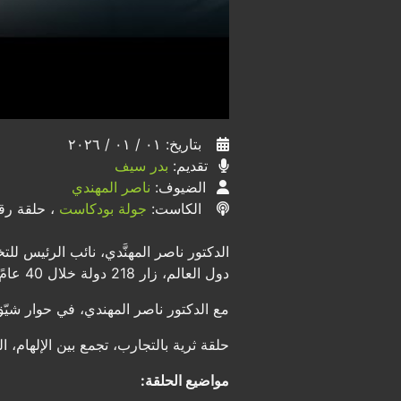
بتاريخ: ٠١ / ٠١ / ٢٠٢٦
تقديم:
بدر سيف
الضيوف:
ناصر المهندي
الكاست:
جولة بودكاست
، حلقة رقم 
الدكتور ناصر المهنَّدي، نائب الرئيس 
دول العالم، زار 218 دولة خلال 40 عامً. مؤلف كتاب “كيف تصبح الرجل الحديدي”، يتحدث عن الرياضة، وكيف أنها أساس للنجاح.
مع الدكتور ناصر المهندي، في حوار شيّ
حلقة ثرية بالتجارب، تجمع بين الإلهام،
مواضيع الحلقة: