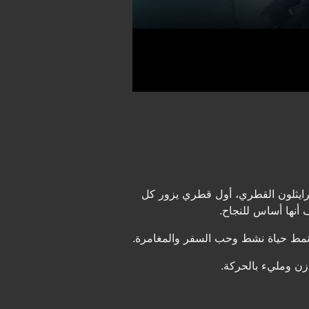
ترايثلون القطري، أول قطري يزور كل
ن نمط حياة نشط وحب السفر والمغامرة.
ازن ومليء بالحركة.