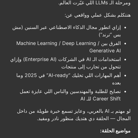
ومرحلة الـ LLMs اللي غيّرت العالم.
هنتكلم بشكل عملي وواقعي عن:
إزاي اتطور مجال الذكاء الاصطناعي عبر السنين (مش
بس “ترند”)
الفرق بين Machine Learning / Deep Learning /
Generative AI
استخدامات الـ AI في الشركات (Enterprise AI) وإزاي
تتحول من تجارب إلى منتجات
أهم المهارات اللي تخليك “AI-ready” في 2025 وما
بعده
نصايح للطلبة والمهندسين والناس اللي عايزة تعمل
Career Shift للـ AI
لو مهتم بـ AI بالعربي، وعايز تسمع خبرة طويلة من داخل
المجال — الحلقة دي هتديك منظور نادر ومفيد.
مواضيع الحلقة: