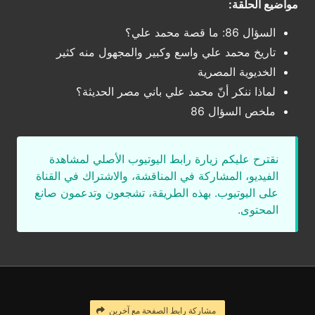
مواضيع الحلقة:
السؤال 86: ما قصة محمد علي؟
تاريخ محمد علي واسع وكبير والمجهول منه كثير
الخديوية المصرية
لماذا ننكر أنّ محمد علي باني مصر الحديثة؟
ملخص السؤال 86
نقترح عليكم زيارة رابط اليوتيوب الأصلي لمشاهدة
الفيديو، المشاركة في المناقشة، والاشتراك في القناة
على اليوتيوب. بهذه الطريقة، تشجعون وتدعمون صانع
المحتوى.
مشاركة رابط الصفحة مع آخرين