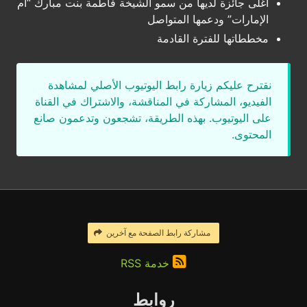
أغلى جائزة لديها من سمو الشيخة فاطمة بنت مبارك “أم
الإمارات” ودعمها المتواصل
مخططاتها للفترة القادمة
نقترح عليكم زيارة رابط اليوتيوب الأصلي لمشاهدة
الفيديو، المشاركة في المناقشة، والاشتراك في القناة
على اليوتيوب. بهذه الطريقة، تشجعون وتدعمون صانع
المحتوى.
مشاركة رابط الصفحة مع آخرين
خدمة RSS
روابط