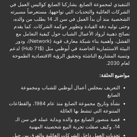
التنفيذي لمجموعة الصايغ. يشاركنا الصايغ كواليس العمل في
الشركات العائلية والتحديات التي تواجهها، مستعرضاً مسيرته
الشخصية منذ أن بدأ العمل في سن الـ 14 بطلب من والده،
وحتى توليه دفة القيادة وتطوير حوكمة الشركات. كما يقدم
نصائح ذهبية لرواد الأعمال الشباب حول كيفية التعامل مع
الفشل، وأهمية بناء شبكة معارف قوية (Network)، ودور
البيئة الاستثمارية الحاضنة في أبوظبي مثل (Hub 71$) لدعم
وتنمية المشاريع الناشئة وتحقيق الرؤية الاقتصادية الطموحة
لعام 2030.
مواضيع الحلقة:
التعريف بمجلس أعمال أبوظبي للشباب ومجموعة
الصايغ
نشأة وتاريخ مجموعة الصايغ منذ عام 1984، والقطاعات
المتنوعة التي تنشط بها العائلة
قصة منصور الصايغ مع والده وبداية عمله في سن الـ
14، وكيف صقلت تجربة البيع شخصيته المهنية
تحديات العمل داخل الشركات العائلية والفرق بين جيل