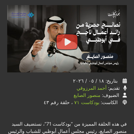
بتاريخ: ١٨ / ٠٥ / ٢٠٢٦
تقديم:
أحمد المرزوقي
الضيوف:
منصور الصايغ
الكاست:
بودكاست ٧١
، حلقة رقم ٤٣
في هذه الحلقة المميزة من “بودكاست 71”، نستضيف السيد
منصور الصايغ، رئيس مجلس أعمال أبوظبي للشباب والرئيس